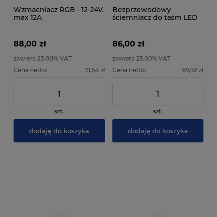
Wzmacniacz RGB - 12-24V,
Bezprzewodowy
max 12A
ściemniacz do taśm LED
12V i 24V
88,00 zł
86,00 zł
zawiera 23.00% VAT
zawiera 23.00% VAT
Cena netto:
71,54 zł
Cena netto:
69,92 zł
szt.
szt.
dodaję do koszyka
dodaję do koszyka