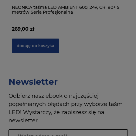
15
NEONICA taśma LED AMBIENT 600, 24V, CRI 90+ 5
NE
metrów Seria Profesjonalna
m
269,00 zł
19
dodaję do koszyka
Newsletter
Odbierz nasz ebook o najczęściej
popełnianych błędach przy wyborze taśm
LED! Wystarczy, że zapiszesz się na
newsletter