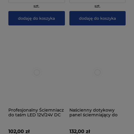
szt.
szt.
dodaję do koszyka
dodaję do koszyka
Profesjonalny Ściemniacz
Naścienny dotykowy
do taśm LED 12V/24V DC
panel ściemniający do
30A
sterownika ML - 2.4 GHz
102,00 zł
132,00 zł