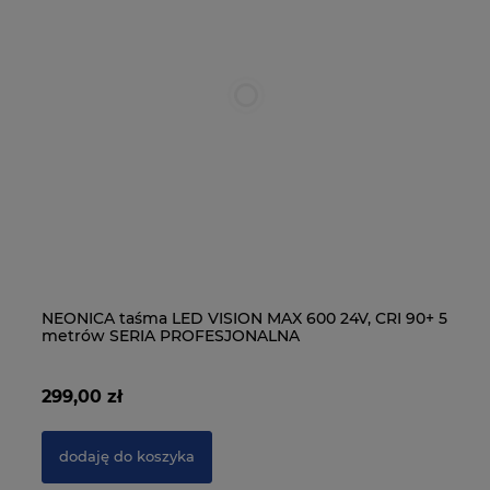
NEONICA taśma LED VISION MAX 600 24V, CRI 90+ 5
NE
metrów SERIA PROFESJONALNA
5 
299,00 zł
54
dodaję do koszyka