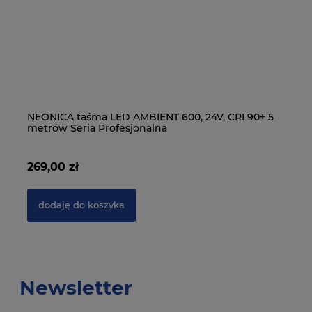
15
NEONICA taśma LED AMBIENT 600, 24V, CRI 90+ 5
NE
metrów Seria Profesjonalna
m
269,00 zł
19
dodaję do koszyka
Newsletter