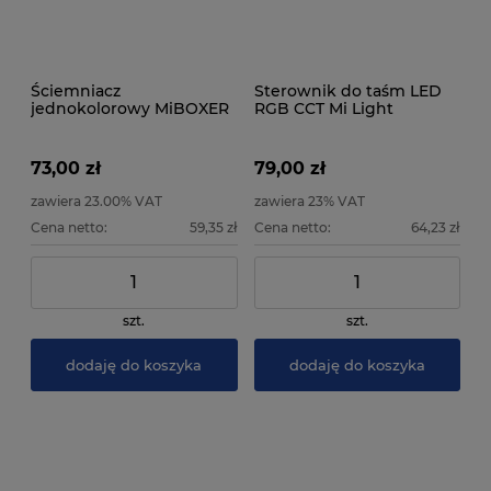
Ściemniacz
Sterownik do taśm LED
jednokolorowy MiBOXER
RGB CCT Mi Light
FUT036S
FUT039M 12A
73,00 zł
79,00 zł
zawiera 23.00% VAT
zawiera 23% VAT
Cena netto:
59,35 zł
Cena netto:
64,23 zł
szt.
szt.
dodaję do koszyka
dodaję do koszyka