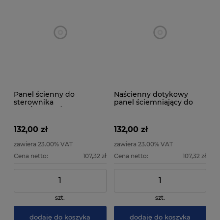
Panel ścienny do
Naścienny dotykowy
sterownika
panel ściemniający do
RGB/RGB+W/CCT MiLight
sterownika ML - 2.4 GHz
132,00 zł
132,00 zł
zawiera 23.00% VAT
zawiera 23.00% VAT
Cena netto:
107,32 zł
Cena netto:
107,32 zł
szt.
szt.
dodaję do koszyka
dodaję do koszyka