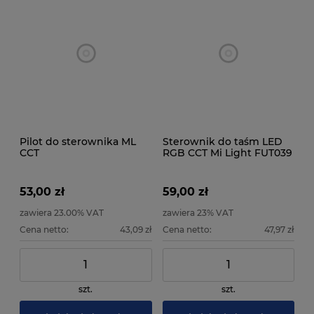
Pilot do sterownika ML
Sterownik do taśm LED
CCT
RGB CCT Mi Light FUT039
10A
53,00 zł
59,00 zł
zawiera 23.00% VAT
zawiera 23% VAT
Cena netto:
43,09 zł
Cena netto:
47,97 zł
szt.
szt.