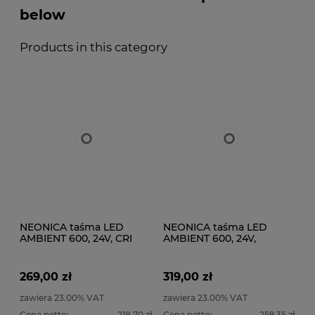
below
Products in this category
NEONICA taśma LED
NEONICA taśma LED
AMBIENT 600, 24V, CRI
AMBIENT 600, 24V,
90+ 5 metrów Seria
wodoodporna IP68 CRI
Profesjonalna
90+ 5 metrów
269,00 zł
319,00 zł
zawiera 23.00% VAT
zawiera 23.00% VAT
Cena netto:
218,70 zł
Cena netto:
259,35 zł