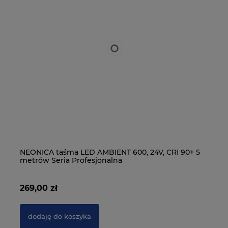
15
NEONICA taśma LED AMBIENT 600, 24V, CRI 90+ 5
NE
metrów Seria Profesjonalna
m
269,00 zł
19
dodaję do koszyka