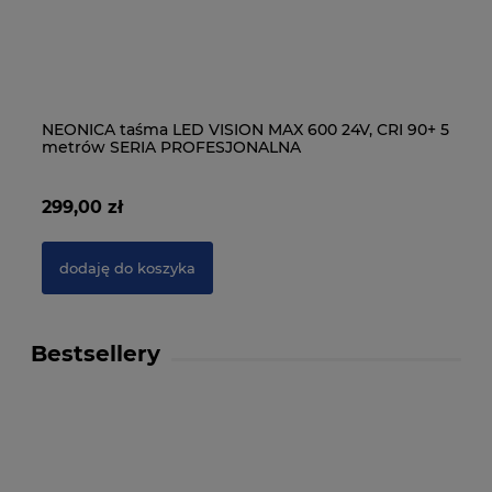
NEONICA taśma LED VISION MAX 600 24V, CRI 90+ 5
NE
metrów SERIA PROFESJONALNA
5 
299,00 zł
54
dodaję do koszyka
Bestsellery