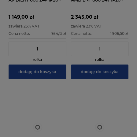
AMBIENT 600 24V IP20 -
AMBIENT 600 24V IP20 -
25 metrów - Rolka
50 metrów - Rolka
instalacyjna
instalacyjna
1 149,00 zł
2 345,00 zł
zawiera 23% VAT
zawiera 23% VAT
Cena netto:
934,15 zł
Cena netto:
1 906,50 zł
rolka
rolka
dodaję do koszyka
dodaję do koszyka