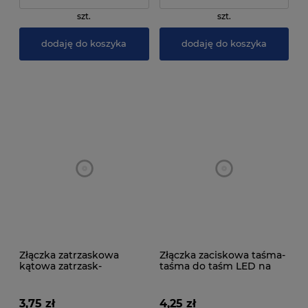
szt.
szt.
dodaję do koszyka
dodaję do koszyka
Złączka zatrzaskowa
Złączka zaciskowa taśma-
kątowa zatrzask-
taśma do taśm LED na
przewód-zatrzask do
podkładzie 10mm IP20
taśm 8 mm
3,75 zł
4,25 zł