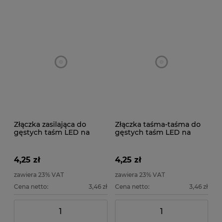
Złączka zasilająca do
Złączka taśma-taśma do
gęstych taśm LED na
gęstych taśm LED na
podkładzie 8mm IP20
podkładzie 8mm IP20
4,25 zł
4,25 zł
zawiera 23% VAT
zawiera 23% VAT
Cena netto:
3,46 zł
Cena netto:
3,46 zł