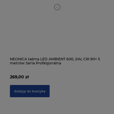
15
NEONICA taśma LED AMBIENT 600, 24V, CRI 90+ 5
NE
metrów Seria Profesjonalna
m
269,00 zł
19
dodaję do koszyka