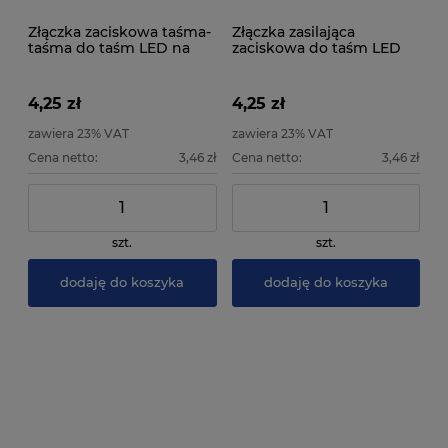
Złączka zaciskowa taśma-
Złączka zasilająca
taśma do taśm LED na
zaciskowa do taśm LED
podkładzie 8mm IP20
na podkładzie 10mm IP20
4,25 zł
4,25 zł
zawiera 23% VAT
zawiera 23% VAT
Cena netto:
3,46 zł
Cena netto:
3,46 zł
szt.
szt.
dodaję do koszyka
dodaję do koszyka