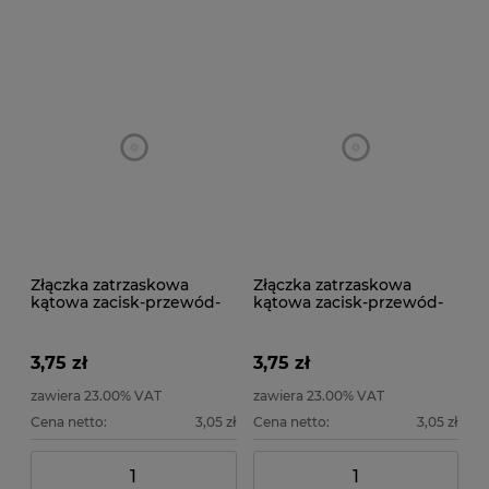
Złączka zatrzaskowa
Złączka zatrzaskowa
kątowa zacisk-przewód-
kątowa zacisk-przewód-
zacisk do taśm LED RGB
zacisk do taśm LED 10
mm
3,75 zł
3,75 zł
zawiera 23.00% VAT
zawiera 23.00% VAT
Cena netto:
3,05 zł
Cena netto:
3,05 zł