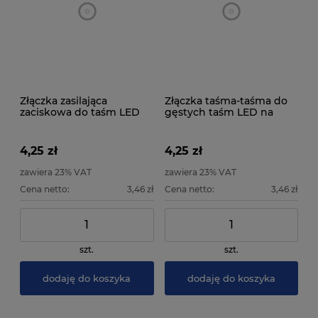
Złączka zasilająca
Złączka taśma-taśma do
zaciskowa do taśm LED
gęstych taśm LED na
na podkładzie 8mm IP20
podkładzie 10mm IP20
4,25 zł
4,25 zł
zawiera 23% VAT
zawiera 23% VAT
Cena netto:
3,46 zł
Cena netto:
3,46 zł
szt.
szt.
dodaję do koszyka
dodaję do koszyka