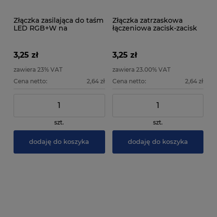
Złączka zasilająca do taśm
Złączka zatrzaskowa
LED RGB+W na
łączeniowa zacisk-zacisk
podkładzie 12mm
do taśm LED RGB
3,25 zł
3,25 zł
zawiera 23% VAT
zawiera 23.00% VAT
Cena netto:
2,64 zł
Cena netto:
2,64 zł
szt.
szt.
dodaję do koszyka
dodaję do koszyka