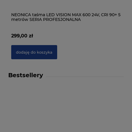
NEONICA taśma LED VISION MAX 600 24V, CRI 90+ 5
NE
metrów SERIA PROFESJONALNA
5 
299,00 zł
54
dodaję do koszyka
Bestsellery