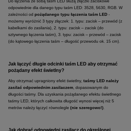
Do łączenia ze sobą taśm LED służą złączki zaciskowe
odpowiednie dla danego typu taśm LED: 3528, 5630, RGB. W
zależności od
pożądanego typu łączenia taśm LED
-
możemy wyróżnić 3 typy złączek: 1. typu: zacisk – przewód (z
kabelkami do zasilania), 2. typu: zacisk – zacisk (do
sztywnego łączenia taśm), 3. typu: zacisk – przewód – zacisk
(do kątowego łączenia taśm – długość przewodu ok. 15 cm).
Jak łączyć długie odcinki taśm LED aby otrzymać
pożądany efekt świetlny?
Aby otrzymać upragniony efekt świetlny,
taśmy LED należy
zasilać odpowiednim zasilaczem
, dopasowanym do
długości taśmy. Dla uzyskania pożądanego efektu świetlnego
taśmy LED, których całkowita długość wynosi więcej niż 5
metrów należy łączyć równolegle
(nie szeregowo!)
.
Jak dobrać odpowiedni zasilacz do określonej