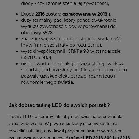
diody - czyli zmniejszenie jej żywotności,
Dioda
2216
została
opracowana w 2018 r.
,
duży termalny pad, który ponad dwukrotnie
wydłuża żywotność diody w porównaniu do
obudowy 3528,
znacznie większa i bardziej stabilna wydajność
lm/w (mniejsze straty po rozgrzaniu),
wysoki współczynnik CRI/Ra 90 w standardzie.
(3528 CRI>80),
niska, zwarta konstrukcja, dzięki której zwiększa
się odstęp od przesłony profilu aluminiowego co
pozwala uzyskać efekt bardziej rozmytego i
równomiernego światła,
Jak dobrać taśmę LED do swoich potrzeb?
Taśmy LED dobieramy tak, aby moc świetlna odpowiadała
zapotrzebowaniu. W przypadku kiedy chcemy subtelnie
oświetlić sufit tak, aby dawał przyjemne światło wieczorem
często wystarczy zamontować
taśmę LED 2216 300
lub
2216