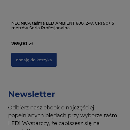
15
NEONICA taśma LED AMBIENT 600, 24V, CRI 90+ 5
NE
metrów Seria Profesjonalna
m
269,00 zł
19
dodaję do koszyka
Newsletter
Odbierz nasz ebook o najczęściej
popełnianych błędach przy wyborze taśm
LED! Wystarczy, że zapiszesz się na