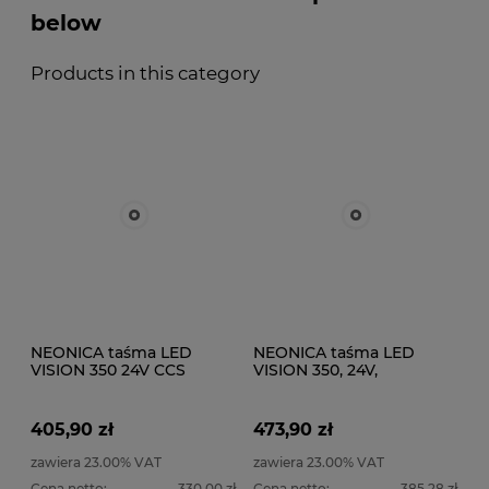
below
Products in this category
NEONICA taśma LED
NEONICA taśma LED
VISION 350 24V CCS
VISION 350, 24V,
bezspadkowa, 3 oz
wodoszczelna IP68 CCS
miedzi! - 5 metrów -
bezspadkowa, 3 oz
SERIA PROFESJONALNA
miedzi! - 5 metrów -
405,90 zł
473,90 zł
SERIA PROFESJONALNA
zawiera 23.00% VAT
zawiera 23.00% VAT
Cena netto:
330,00 zł
Cena netto:
385,28 zł