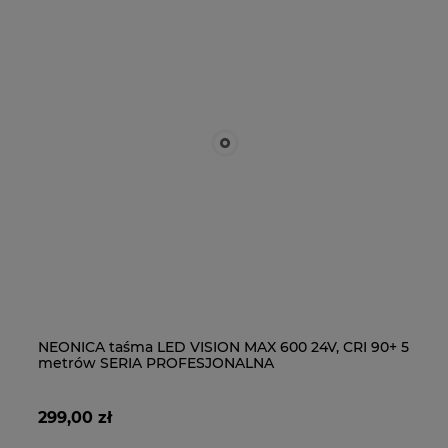
NEONICA taśma LED VISION MAX 600 24V, CRI 90+ 5
NE
metrów SERIA PROFESJONALNA
5 
299,00 zł
54