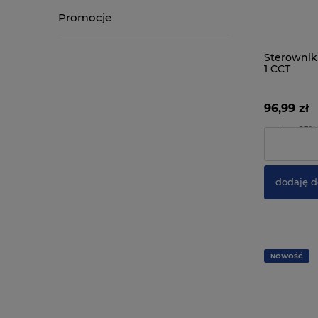
Promocje
Sterownik
1 CCT
96,99 zł
zawiera 23%
Cena netto:
dodaję d
NOWOŚĆ