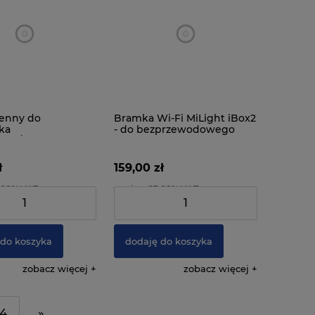
ienny do
Bramka Wi-Fi MiLight iBox2
ka
- do bezprzewodowego
+W/CCT MiLight
zarządzania oświetleniem
ł
159,00 zł
3.00% VAT
zawiera 23.00% VAT
:
107,32 zł
Cena netto:
129,27 zł
 do koszyka
dodaję do koszyka
zobacz więcej
zobacz więcej
4
»