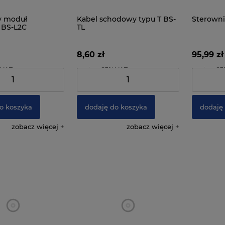
y moduł
Kabel schodowy typu T BS-
Sterowni
 BS-L2C
TL
8,60 zł
95,99 zł
 VAT
zawiera 23% VAT
zawiera 2
6,99 zł
Cena netto:
6,99 zł
Cena netto
o koszyka
dodaję do koszyka
dodaję
zobacz więcej
zobacz więcej