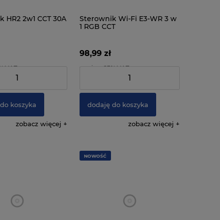
k HR2 2w1 CCT 30A
Sterownik Wi-Fi E3-WR 3 w
1 RGB CCT
98,99 zł
3% VAT
zawiera 23% VAT
:
78,04 zł
Cena netto:
80,48 zł
 do koszyka
dodaję do koszyka
zobacz więcej
zobacz więcej
NOWOŚĆ