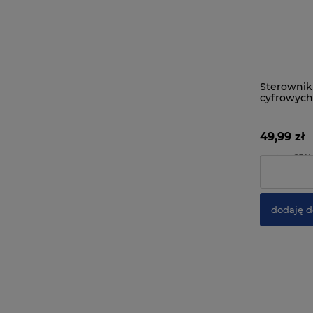
Sterownik
cyfrowych
3w1
49,99 zł
zawiera 23%
Cena netto:
dodaję d