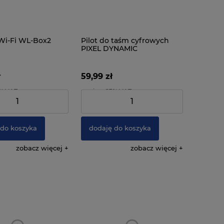
Wi-Fi WL-Box2
Pilot do taśm cyfrowych
PIXEL DYNAMIC
ł
59,99 zł
3% VAT
zawiera 23% VAT
:
108,93 zł
Cena netto:
48,77 zł
 do koszyka
dodaję do koszyka
zobacz więcej
zobacz więcej