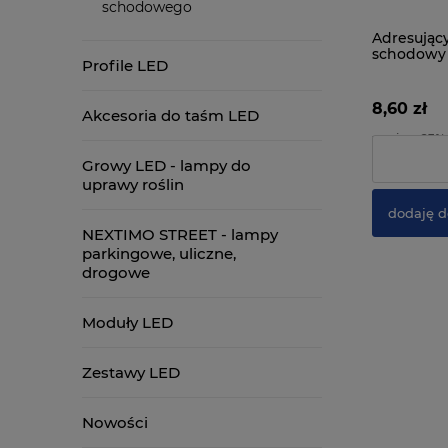
schodowego
Adresując
schodowy
Profile LED
8,60 zł
Akcesoria do taśm LED
zawiera 23%
Cena netto:
Growy LED - lampy do
uprawy roślin
dodaję d
NEXTIMO STREET - lampy
parkingowe, uliczne,
drogowe
Moduły LED
Zestawy LED
Nowości