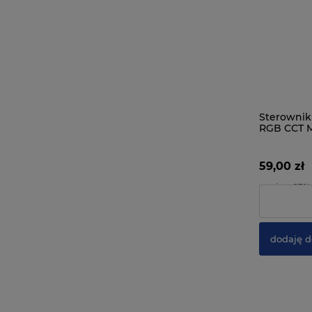
Sterownik
RGB CCT M
10A
59,00 zł
zawiera 23%
Cena netto:
dodaję d