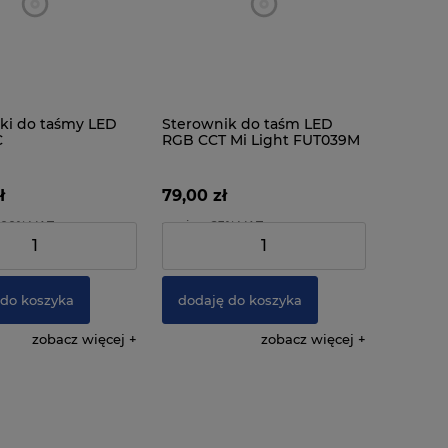
ki do taśmy LED
Sterownik do taśm LED
C
RGB CCT Mi Light FUT039M
12A
ł
79,00 zł
3.00% VAT
zawiera 23% VAT
:
129,27 zł
Cena netto:
64,23 zł
 do koszyka
dodaję do koszyka
zobacz więcej
zobacz więcej