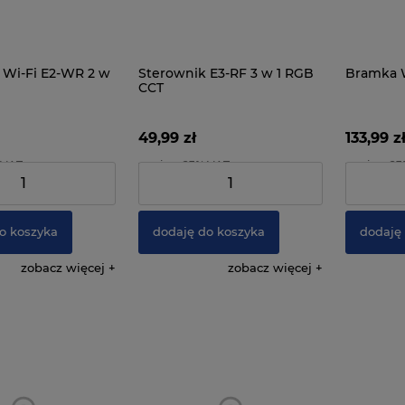
 Wi-Fi E2-WR 2 w
Sterownik E3-RF 3 w 1 RGB
Bramka 
CCT
49,99 zł
133,99 z
 VAT
zawiera 23% VAT
zawiera 2
78,85 zł
Cena netto:
40,64 zł
Cena netto
o koszyka
dodaję do koszyka
dodaję
zobacz więcej
zobacz więcej