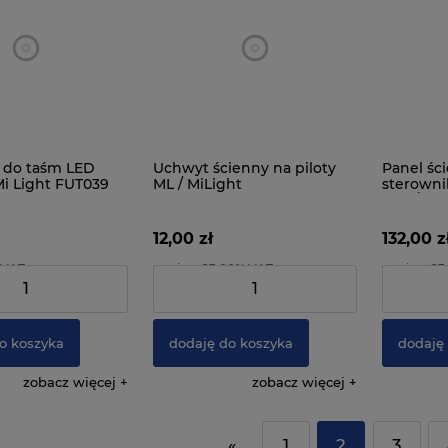
 do taśm LED
Uchwyt ścienny na piloty
Panel śc
i Light FUT039
ML / MiLight
sterowni
RGB/RGB
12,00 zł
132,00 z
 VAT
zawiera 23.00% VAT
zawiera 2
47,97 zł
Cena netto:
9,76 zł
Cena netto
o koszyka
dodaję do koszyka
dodaję
zobacz więcej
zobacz więcej
«
1
2
3