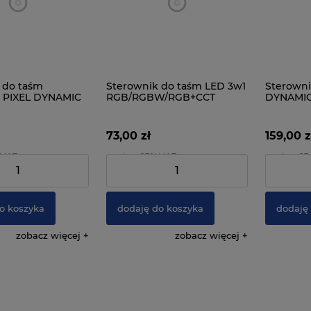
 do taśm
Sterownik do taśm LED 3w1
Sterowni
 PIXEL DYNAMIC
RGB/RGBW/RGB+CCT
DYNAMI
MiLight FUT043+ 15A
73,00 zł
159,00 z
 VAT
zawiera 23% VAT
zawiera 2
40,64 zł
Cena netto:
59,35 zł
Cena netto
o koszyka
dodaję do koszyka
dodaję
zobacz więcej
zobacz więcej