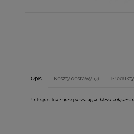
Opis
Koszty dostawy
Produkt
Cena nie zawier
kosztów płatnośc
Profesjonalne złącze pozwalające łatwo połączyć