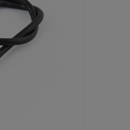
Dostawa:
Cena
koszt
CENA BRUTTO
4,50 zł
zawiera 23.00% V
CENA NETTO:
3,66 zł
Netto