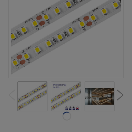
Dostępność:
w magazynie
Wysyłka w:
natychmiastowa
realizacja