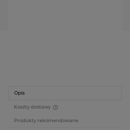
rolka 5 metrów
dodaję do koszyka
*
- Pole wymagane
dodaj do przechowalni
Producent:
NEONICA POLAND
Kod produktu:
TS2835-600
zapytaj o produkt
poleć znajomemu
Opis
Koszty dostawy
Cena nie zawiera ewentualnych kosztów płatności
Produkty rekomendowane