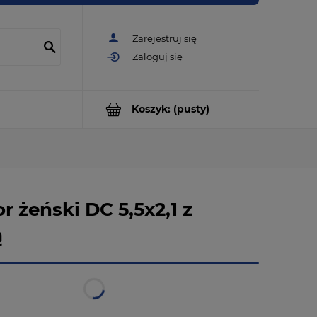
Zarejestruj się
Zaloguj się
Koszyk:
(pusty)
r żeński DC 5,5x2,1 z
ą
w magazynie
natychmiastowa realizacja