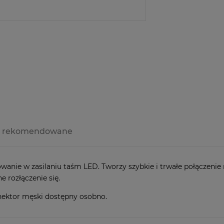
Producent:
Kod produktu:
zapytaj o produ
y rekomendowane
a ewentualnych
i
owanie w zasilaniu taśm LED. Tworzy szybkie i trwałe połączenie
 rozłączenie się.
ektor męski dostępny osobno.