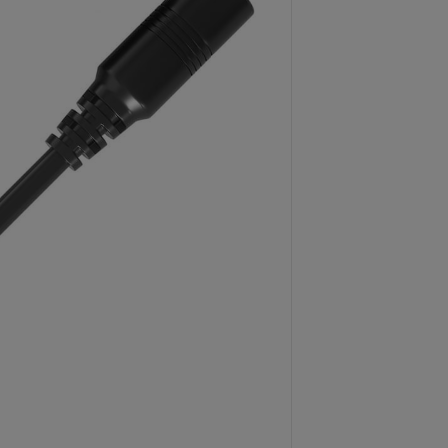
Dostawa:
Cena
koszt
CENA BRUTTO
8,00 zł
zawiera 23% VAT
CENA NETTO:
6,50 zł
Netto