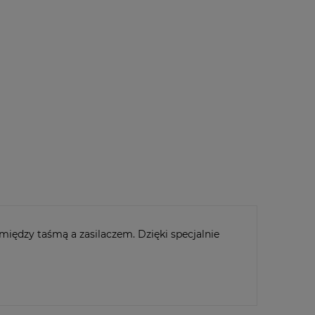
dodaj do przechowalni
-
DCF-20P-J1W
kt
poleć znajomemu
 między taśmą a zasilaczem. Dzięki specjalnie