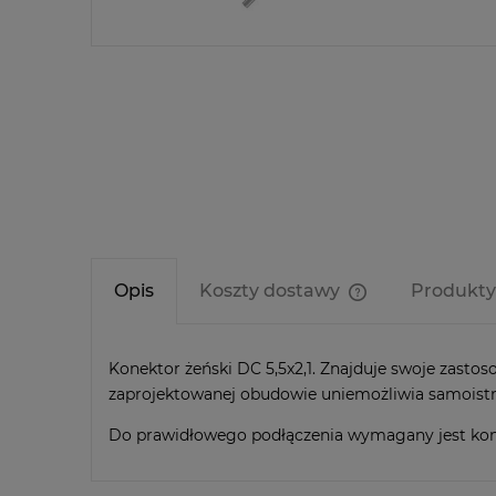
Opis
Koszty dostawy
Produkt
Cena nie zawier
kosztów płatnośc
Konektor żeński DC 5,5x2,1. Znajduje swoje zastos
zaprojektowanej obudowie uniemożliwia samoistne
Do prawidłowego podłączenia wymagany jest kon