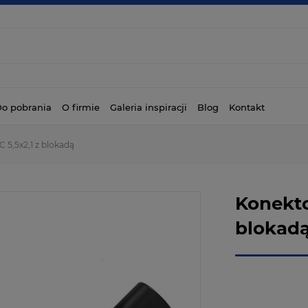
o pobrania
O firmie
Galeria inspiracji
Blog
Kontakt
 5,5x2,1 z blokadą
Konekto
blokad
Dostępność:
Wysyłka w: