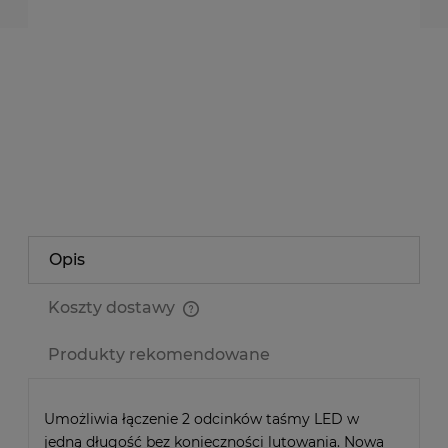
dodaj do przechowalni
Producent:
-
Kod produktu:
TSN-ZL-5050
zapytaj o produkt
poleć znajomemu
Opis
Koszty dostawy
Cena nie zawiera ewentualnych kosztów płatności
Produkty rekomendowane
Umożliwia łączenie 2 odcinków taśmy LED w
jedną długość bez konieczności lutowania. Nowa