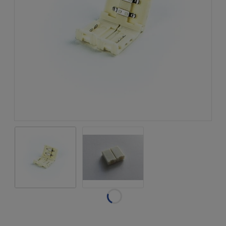
Dostępność:
w magazynie
Wysyłka w:
natychmiastowa
realizacja