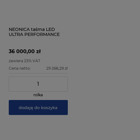
NEONICA taśma LED
ULTRA PERFORMANCE
1120 24V IP20 - 200
metrów - Rolka
instalacyjna
36 000,00 zł
zawiera 23% VAT
Cena netto:
29 268,29 zł
rolka
dodaję do koszyka