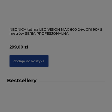
NEONICA taśma LED VISION MAX 600 24V, CRI 90+ 5
NE
metrów SERIA PROFESJONALNA
5 
299,00 zł
54
dodaję do koszyka
Bestsellery