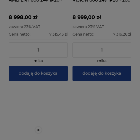
AMBIENT 600 24V IP20 -
VISION 600 24V IP20 - 200
200 metrów - Rolka
metrów - Rolka
instalacyjna
instalacyjna
8 998,00 zł
8 999,00 zł
zawiera 23% VAT
zawiera 23% VAT
Cena netto:
7 315,45 zł
Cena netto:
7 316,26 zł
rolka
rolka
dodaję do koszyka
dodaję do koszyka