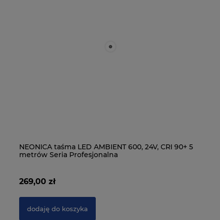
15
NEONICA taśma LED AMBIENT 600, 24V, CRI 90+ 5
NE
metrów Seria Profesjonalna
m
269,00 zł
19
dodaję do koszyka