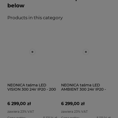
below
Products in this category
NEONICA taśma LED
NEONICA taśma LED
VISION 300 24V IP20 - 200
AMBIENT 300 24V IP20 -
metrów - Rolka
200 metrów - Rolka
instalacyjna
instalacyjna
6 299,00 zł
6 299,00 zł
zawiera 23% VAT
zawiera 23% VAT
Cena netto:
5 121,14 zł
Cena netto:
5 121,14 zł