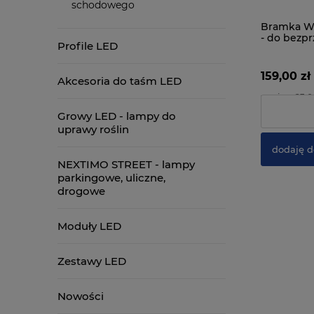
schodowego
Bramka Wi
- do bez
Profile LED
zarządzan
159,00 zł
Akcesoria do taśm LED
zawiera 23.
Cena netto:
Growy LED - lampy do
uprawy roślin
dodaję d
NEXTIMO STREET - lampy
parkingowe, uliczne,
drogowe
Moduły LED
Zestawy LED
Nowości