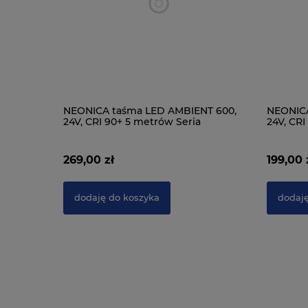
5-torowa
NEONICA taśma LED AMBIENT 600,
NEONICA
24V, CRI 90+ 5 metrów Seria
24V, CR
Profesjonalna
PROFES
269,00 zł
199,00 
dodaję do koszyka
dodaję