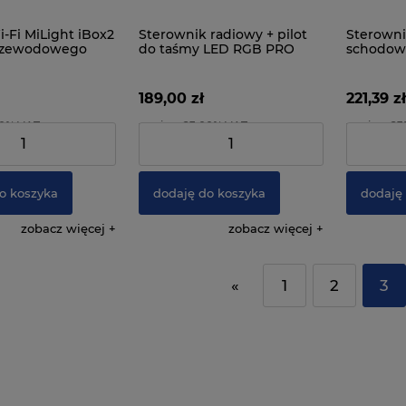
-Fi MiLight iBox2
Sterownik radiowy + pilot
Sterowni
przewodowego
do taśmy LED RGB PRO
schodow
ia oświetleniem
189,00 zł
221,39 zł
00% VAT
zawiera 23.00% VAT
zawiera 2
129,27 zł
Cena netto:
153,66 zł
Cena netto
o koszyka
dodaję do koszyka
dodaję
zobacz więcej
zobacz więcej
«
1
2
3