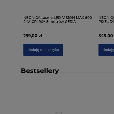
NEONICA taśma LED VISION MAX 600
NEONICA
24V, CRI 90+ 5 metrów SERIA
PIXEL R
PROFESJONALNA
299,00 zł
545,00 
dodaję do koszyka
dodaję
Bestsellery