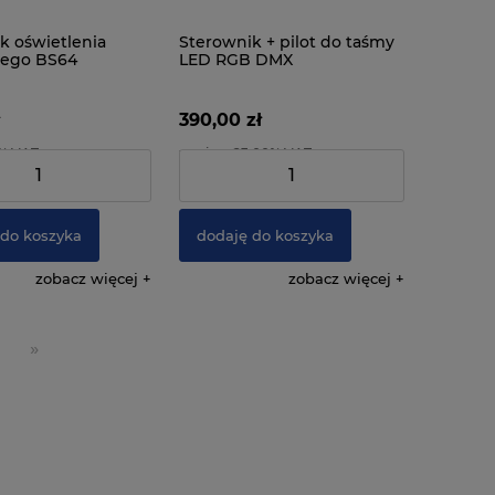
k oświetlenia
Sterownik + pilot do taśmy
ego BS64
LED RGB DMX
390,00 zł
3% VAT
zawiera 23.00% VAT
:
179,99 zł
Cena netto:
317,07 zł
 do koszyka
dodaję do koszyka
zobacz więcej
zobacz więcej
»