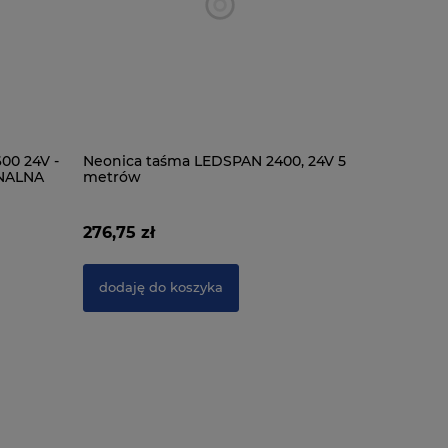
00 24V -
Neonica taśma LEDSPAN 2400, 24V 5
NEONICA 
ONALNA
metrów
24V, wod
metrów
276,75 zł
319,00 z
dodaję do koszyka
dodaję 