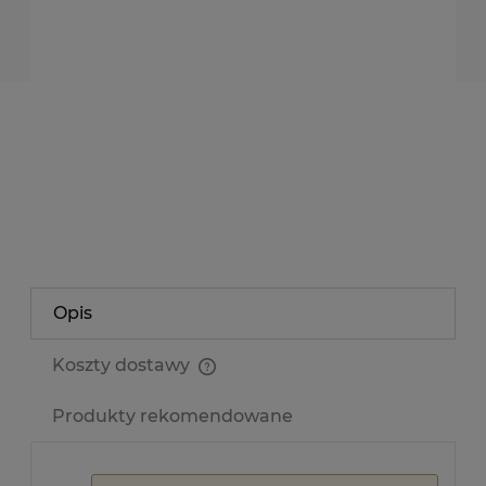
dodaję do koszyka
*
- Pole wymagane
dodaj do przechowalni
Producent:
Kluś
Kod produktu:
TS-LIS-ALU-HR-MAX-1M
zapytaj o produkt
poleć znajomemu
Opis
Koszty dostawy
Cena nie zawiera ewentualnych kosztów płatności
Produkty rekomendowane