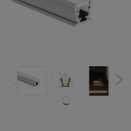
Dostępność:
w magazynie
Wysyłka w:
natychmiastowa
realizacja
Dostawa:
od 19,50 zł
- Gabaryt -
profil 1 metr