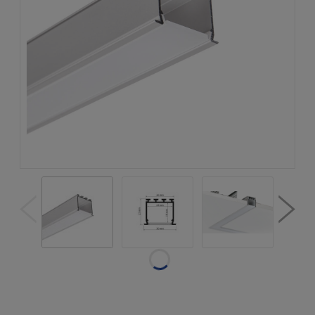
Dostępność:
w magazynie
Wysyłka w:
natychmiastowa
realizacja
Dostawa:
od 19,50 zł
- Gabaryt -