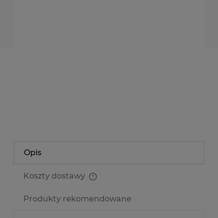
dodaję do koszyka
*
- Pole wymagane
dodaj do przechowalni
Producent:
NEONICA POLAND
Kod produktu:
TS-LIS-ALU-NEO1507-0,6M
zapytaj o produkt
poleć znajomemu
Opis
Koszty dostawy
Cena nie zawiera ewentualnych kosztów płatności
Produkty rekomendowane