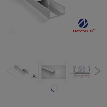
Dostępność:
w magazynie
Wysyłka w:
natychmiastowa
realizacja
Dostawa:
od 19,50 zł
- Gabaryt -