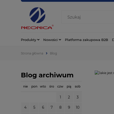
Produkty
Nowości
Platforma zakupowa B2B
D
Strona główna
Blog
Blog archiwum
nie
pon
wto
śro
czw
pią
sob
1
2
3
4
5
6
7
8
9
10