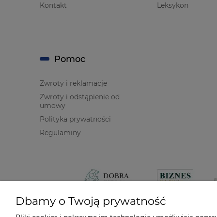
Kontakt
Leksykon
Pomoc
Zwroty i reklamacje
Zwroty i odstąpienie od
umowy
Polityka prywatności
Regulaminy
Dbamy o Twoją prywatność