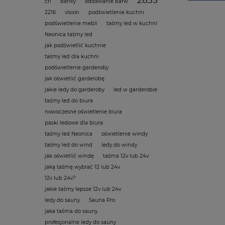
cri
barwy
oddawanie barw
2216
vision
podświetlenie kuchni
podświetlenie mebli
taśmy led w kuchni
Neonica taśmy led
jak podświetlić kuchnie
taśmy led dla kuchni
podświetlenie garderoby
jak oświetlić garderobę
jakie ledy do garderoby
led w garderobie
taśmy led do biura
nowoczesne oświetlenie biura
paski ledowe dla biura
taśmy led Neonica
oświetlenie windy
taśmy led do wind
ledy do windy
jak oświetlić windę
taśma 12v lub 24v
jaką taśmę wybrać 12 lub 24v
12v lub 24v?
jakie taśmy lepsze 12v lub 24v
ledy do sauny
Sauna Pro
jaka taśma do sauny
profesjonalne ledy do sauny