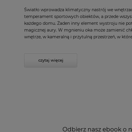
Światło wprowadza klimatyczny nastrój we wnętrzach
temperament sportowych obiektów, a przede wszys
każdego domu. Żaden inny element wystroju nie po
magicznej aury. W mgnieniu oka może zamienić chł
wnętrze, w kameralną i przytulną przestrzeń, w któr
czytaj więcej
Odbierz nasz ebook o n