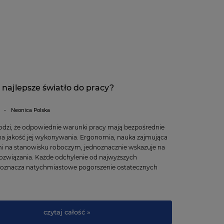
t najlepsze światło do pracy?
-
Neonica Polska
odzi, że odpowiednie warunki pracy mają bezpośrednie
na jakość jej wykonywania. Ergonomia, nauka zajmująca
mi na stanowisku roboczym, jednoznacznie wskazuje na
ozwiązania. Każde odchylenie od najwyższych
oznacza natychmiastowe pogorszenie ostatecznych
czytaj całość »