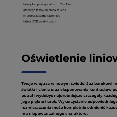
taśmy led profesjonalne
One Bin
dlaczego taśmy Neonica są leps
energooszczędne taśmy led
taśmy COB zalety i wady
Oświetlenie lini
Twoje wnętrza w nowym świetle! Już barokowi ma
światła i cienia oraz eksponowania kontrastów p
potrafi wydobyć najdrobniejsze szczegóły każdeg
jego piękno i urok. Wykorzystanie odpowiednieg
rozmieszczenia może kompletnie odmienić każde
mu niepowtarzalnego charakteru.