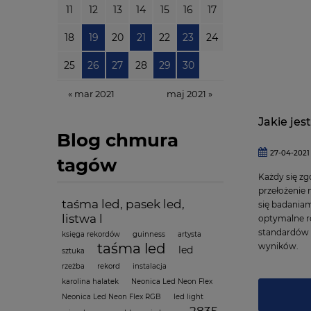
11
12
13
14
15
16
17
18
19
20
21
22
23
24
25
26
27
28
29
30
« mar 2021
maj 2021 »
Jakie jes
Blog chmura
27-04-2021
tagów
Każdy się zg
przełożenie 
taśma led, pasek led,
się badania
listwa l
optymalne r
standardów 
księga rekordów
guinness
artysta
taśma led
wyników.
led
sztuka
rzeżba
rekord
instalacja
karolina halatek
Neonica Led Neon Flex
Neonica Led Neon Flex RGB
led light
2835