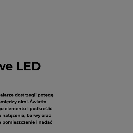
owe LED
larze dostrzegli potęgę
omiędzy nimi. Światło
o elementu i podkreślić
o natężenia, barwy oraz
 pomieszczenie i nadać