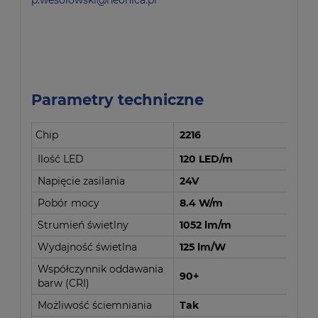
p.wesolowski@neonica.pl
Parametry techniczne
Chip
2216
Ilość LED
120 LED/m
Napięcie zasilania
24V
Pobór mocy
8.4 W/m
Strumień świetlny
1052 lm/m
Wydajność świetlna
125 lm/W
Współczynnik oddawania
90+
barw (CRI)
Możliwość ściemniania
Tak