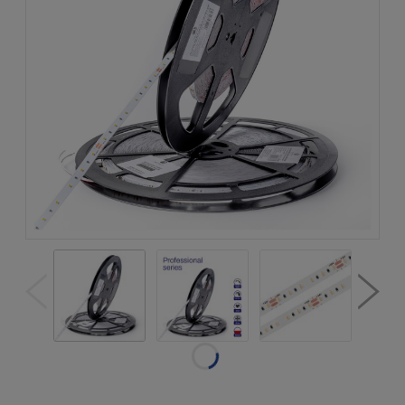
Dostępność:
w magazynie
Wysyłka w:
natychmiastowa
realizacja