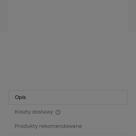
rolka
dodaję do koszyka
*
- Pole wymagane
dodaj do przechowalni
Producent:
NEONICA POLAND
Kod produktu:
tsh2216-600-24v-50m
zapytaj o produkt
poleć znajomemu
Opis
Koszty dostawy
Cena nie zawiera ewentualnych kosztów płatności
Produkty rekomendowane