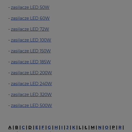
-
zasilacze LED 50W
-
zasilacze LED 60W
-
zasilacze LED 72W
-
zasilacze LED 100W
-
zasilacze LED 150W
-
zasilacze LED 185W
-
zasilacze LED 200W
-
zasilacze LED 240W
-
zasilacze LED 320W
-
zasilacze LED 500W
A
|
B
|
C
|
D
|
E
|
F
|
G
|
H
|
I
|
J
|
K
|
L
|
Ł
|
M
|
N
|
O
|
P
|
R
|