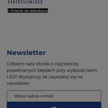
S
|
Ś
|
T
|
U
|
W
|
Z
|
Ż
< Powrót do leksykonu
Newsletter
Odbierz nasz ebook o najczęściej
popełnianych błędach przy wyborze taśm
LED! Wystarczy, że zapiszesz się na
newsletter