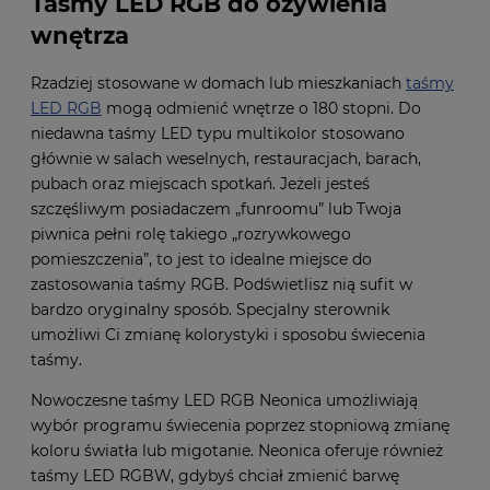
Taśmy LED RGB do ożywienia
wnętrza
Rzadziej stosowane w domach lub mieszkaniach
taśmy
LED RGB
mogą odmienić wnętrze o 180 stopni. Do
niedawna taśmy LED typu multikolor stosowano
głównie w salach weselnych, restauracjach, barach,
pubach oraz miejscach spotkań. Jeżeli jesteś
szczęśliwym posiadaczem „funroomu” lub Twoja
piwnica pełni rolę takiego „rozrywkowego
pomieszczenia”, to jest to idealne miejsce do
zastosowania taśmy RGB. Podświetlisz nią sufit w
bardzo oryginalny sposób. Specjalny sterownik
umożliwi Ci zmianę kolorystyki i sposobu świecenia
taśmy.
Nowoczesne taśmy LED RGB Neonica umożliwiają
wybór programu świecenia poprzez stopniową zmianę
koloru światła lub migotanie. Neonica oferuje również
taśmy LED RGBW, gdybyś chciał zmienić barwę