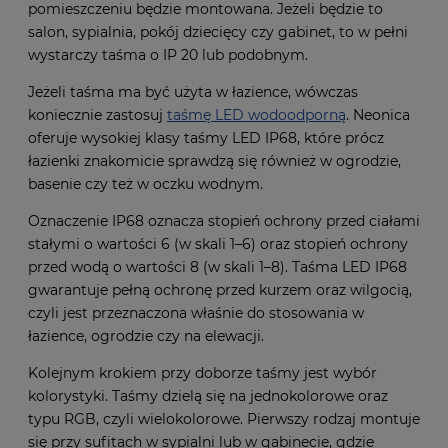
pomieszczeniu będzie montowana. Jeżeli będzie to
salon, sypialnia, pokój dziecięcy czy gabinet, to w pełni
wystarczy taśma o IP 20 lub podobnym.
Jeżeli taśma ma być użyta w łazience, wówczas
koniecznie zastosuj
taśmę LED wodoodporną
. Neonica
oferuje wysokiej klasy taśmy LED IP68, które prócz
łazienki znakomicie sprawdzą się również w ogrodzie,
basenie czy też w oczku wodnym.
Oznaczenie IP68 oznacza stopień ochrony przed ciałami
stałymi o wartości 6 (w skali 1–6) oraz stopień ochrony
przed wodą o wartości 8 (w skali 1–8). Taśma LED IP68
gwarantuje pełną ochronę przed kurzem oraz wilgocią,
czyli jest przeznaczona właśnie do stosowania w
łazience, ogrodzie czy na elewacji.
Kolejnym krokiem przy doborze taśmy jest wybór
kolorystyki. Taśmy dzielą się na jednokolorowe oraz
typu RGB, czyli wielokolorowe. Pierwszy rodzaj montuje
się przy sufitach w sypialni lub w gabinecie, gdzie