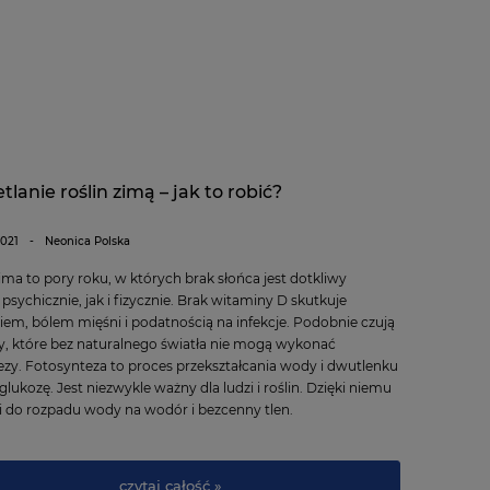
tlanie roślin zimą – jak to robić?
2021
-
Neonica Polska
zima to pory roku, w których brak słońca jest dotkliwy
sychicznie, jak i fizycznie. Brak witaminy D skutkuje
em, bólem mięśni i podatnością na infekcje. Podobnie czują
iny, które bez naturalnego światła nie mogą wykonać
ezy. Fotosynteza to proces przekształcania wody i dwutlenku
lukozę. Jest niezwykle ważny dla ludzi i roślin. Dzięki niemu
 do rozpadu wody na wodór i bezcenny tlen.
czytaj całość »