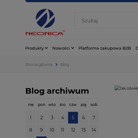
Produkty
Nowości
Platforma zakupowa B2B
D
Strona główna
Blog
Blog archiwum
nie
pon
wto
śro
czw
pią
sob
1
2
3
4
5
6
7
8
9
10
11
12
13
14