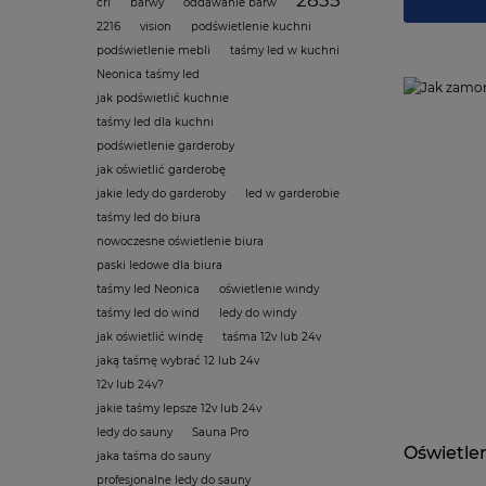
cri
barwy
oddawanie barw
2216
vision
podświetlenie kuchni
podświetlenie mebli
taśmy led w kuchni
Neonica taśmy led
jak podświetlić kuchnie
taśmy led dla kuchni
podświetlenie garderoby
jak oświetlić garderobę
jakie ledy do garderoby
led w garderobie
taśmy led do biura
nowoczesne oświetlenie biura
paski ledowe dla biura
taśmy led Neonica
oświetlenie windy
taśmy led do wind
ledy do windy
jak oświetlić windę
taśma 12v lub 24v
jaką taśmę wybrać 12 lub 24v
12v lub 24v?
jakie taśmy lepsze 12v lub 24v
ledy do sauny
Sauna Pro
Oświetle
jaka taśma do sauny
profesjonalne ledy do sauny