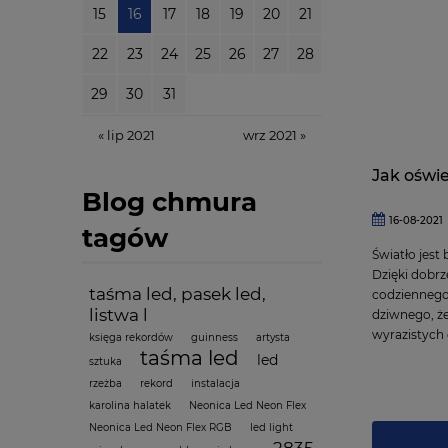
15
16
17
18
19
20
21
22
23
24
25
26
27
28
29
30
31
« lip 2021
wrz 2021 »
Jak oświe
Blog chmura
16-08-2021
tagów
Światło jest
Dzięki dobrz
taśma led, pasek led,
codziennego 
listwa l
dziwnego, że
wyrazistych
księga rekordów
guinness
artysta
taśma led
led
sztuka
rzeżba
rekord
instalacja
karolina halatek
Neonica Led Neon Flex
Neonica Led Neon Flex RGB
led light
2835