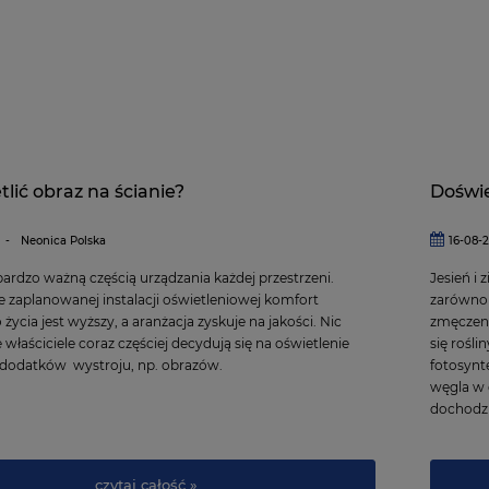
tlić obraz na ścianie?
Doświe
-
Neonica Polska
16-08-
 bardzo ważną częścią urządzania każdej przestrzeni.
Jesień i 
e zaplanowanej instalacji oświetleniowej komfort
zarówno p
życia jest wyższy, a aranżacja zyskuje na jakości. Nic
zmęczeni
 właściciele coraz częściej decydują się na oświetlenie
się rośl
 dodatków wystroju, np. obrazów.
fotosynt
węgla w g
dochodzi
czytaj całość »