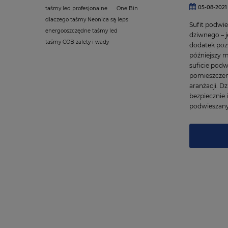
05-08-2021
taśmy led profesjonalne
One Bin
dlaczego taśmy Neonica są leps
Sufit podwie
energooszczędne taśmy led
dziwnego – j
taśmy COB zalety i wady
dodatek poz
późniejszy 
suficie pod
pomieszczen
aranżacji. D
bezpiecznie
podwieszan