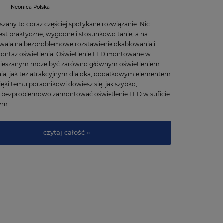
-
Neonica Polska
szany to coraz częściej spotykane rozwiązanie. Nic
est praktyczne, wygodne i stosunkowo tanie, a na
wala na bezproblemowe rozstawienie okablowania i
montaż oświetlenia. Oświetlenie LED montowane w
wieszanym może być zarówno głównym oświetleniem
ia, jak też atrakcyjnym dla oka, dodatkowym elementem
zięki temu poradnikowi dowiesz się, jak szybko,
 i bezproblemowo zamontować oświetlenie LED w suficie
ym.
czytaj całość »