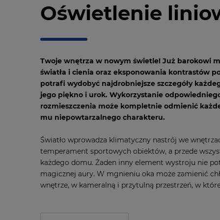
Oświetlenie lini
Twoje wnętrza w nowym świetle! Już barokowi ma
światła i cienia oraz eksponowania kontrastów p
potrafi wydobyć najdrobniejsze szczegóły każdeg
jego piękno i urok. Wykorzystanie odpowiednieg
rozmieszczenia może kompletnie odmienić każde
mu niepowtarzalnego charakteru.
Światło wprowadza klimatyczny nastrój we wnętrzach
temperament sportowych obiektów, a przede wszys
każdego domu. Żaden inny element wystroju nie po
magicznej aury. W mgnieniu oka może zamienić chł
wnętrze, w kameralną i przytulną przestrzeń, w któr