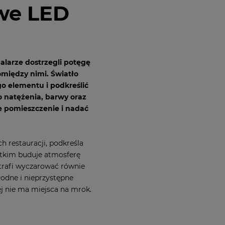
owe LED
larze dostrzegli potęgę
omiędzy nimi. Światło
o elementu i podkreślić
o natężenia, barwy oraz
 pomieszczenie i nadać
 restauracji, podkreśla
tkim buduje atmosferę
trafi wyczarować równie
odne i nieprzystępne
ej nie ma miejsca na mrok.