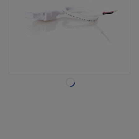
Dostępność:
w magazynie
Wysyłka w:
natychmiastowa
realizacja
Dostawa:
od 14,99 zł
- DPD Pickup -
Punkt odbioru | Automat
paczkowy
sprawdź formy dostawy
Cena nie zawiera ewentualnych kosztów płatności