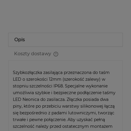
zapytaj o produkt
poleć znajomemu
Opis
Koszty dostawy
Cena nie zawiera ewentualnych kosztów płatności
Szybkozłączka zasilająca przeznaczona do taśm
LED o szerokości 12mm (szerokość zalewy) w
stopniu szczelności IP68. Specjalne wykonanie
umożliwia szybkie i bezpieczne podłączenie taśmy
LED Neonica do zasilacza. Złączka posiada dwa
piny, które po przebiciu warstwy silikonowej łączą
się bezpośrednio z padami lutowniczymi, tworząc
trwałe i pewne połączenie. Aby uzyskać pełną
szczelność należy przed ostatecznym montażem