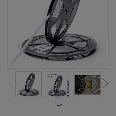
Dostępność:
w magazynie
Wysyłka w:
natychmiastowa
realizacja