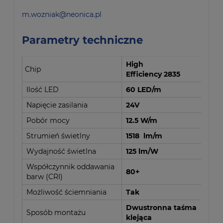
m.wozniak@neonica.pl
Parametry techniczne
High
Chip
Efficiency 2835
Ilość LED
60 LED/m
Napięcie zasilania
24V
Pobór mocy
12.5 W/m
Strumień świetlny
1518 lm/m
Wydajność świetlna
125 lm/W
Współczynnik oddawania
80+
barw (CRI)
Możliwość ściemniania
Tak
Dwustronna taśma
Sposób montażu
klejąca