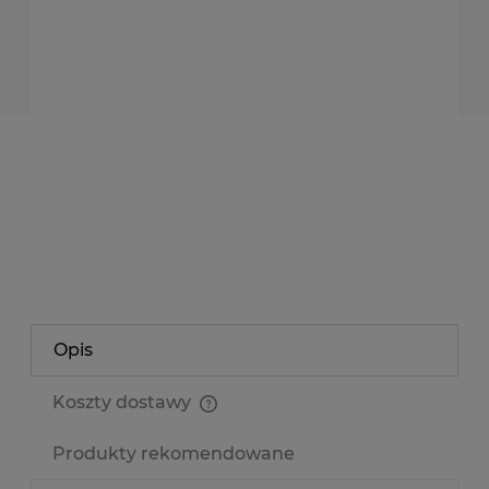
rolka
dodaję do koszyka
*
- Pole wymagane
dodaj do przechowalni
Producent:
NEONICA POLAND
Kod produktu:
ts2835-300-24v-25m
zapytaj o produkt
poleć znajomemu
Opis
Koszty dostawy
Cena nie zawiera ewentualnych kosztów płatności
Produkty rekomendowane