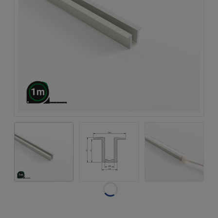
Dostępność:
w magazynie
Wysyłka w:
natychmiastowa
realizacja