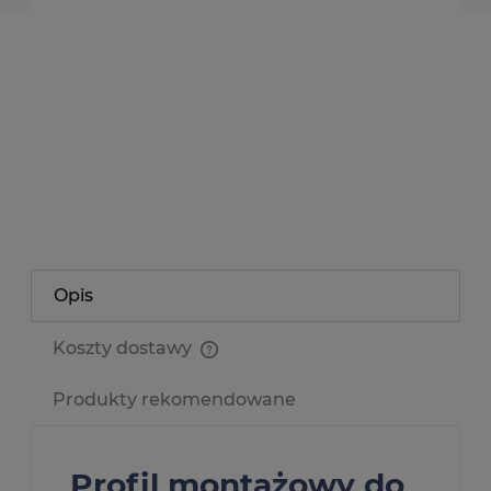
dodaj do przechowalni
Producent:
NEONICA POLAND
Kod produktu:
NEON-FLEX-ULTRA-SLIM-
K-1M-BAR
zapytaj o produkt
poleć znajomemu
Opis
Koszty dostawy
Cena nie zawiera ewentualnych kosztów płatności
Produkty rekomendowane
Profil montażowy do