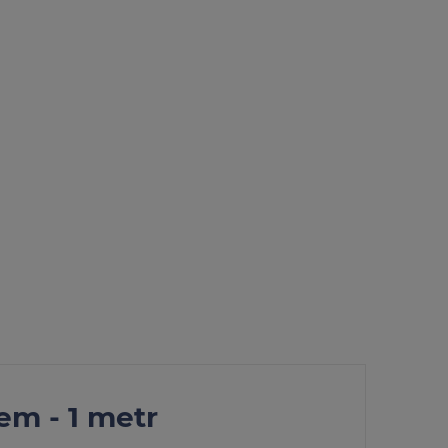
dodaj do przechowalni
NEONICA POLAND
NEON-FLEX-SUPER-SLIM-K-1M-
BAR
kt
poleć znajomemu
em - 1 metr