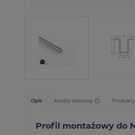
Opis
Koszty dostawy
Produkt
Cena nie zawier
kosztów płatnośc
Profil montażowy do N