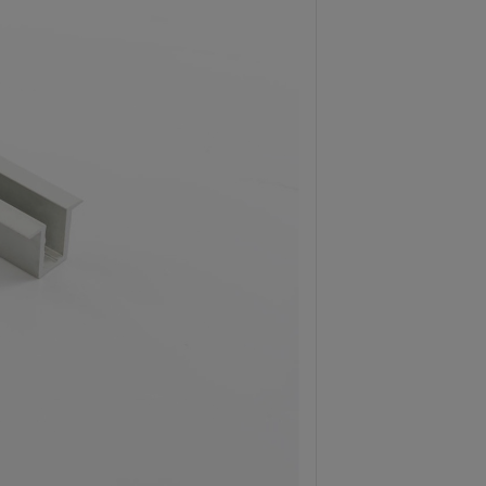
Dostawa:
Cena nie 
kosztów pł
CENA BRUTTO
18,01 zł
zawiera 23.00% V
CENA NETTO:
14,64 z
Netto