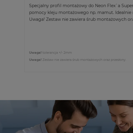
Specjalny profil montażowy do Neon Flex`a Supe
pomocy kleju montażowego np. mamut. Idealnie 
Uwaga! Zestaw nie zawiera śrub montażowych ora
Uwaga!
tolerancja +/- 2mm
Uwaga!
Zestaw nie zawiera śrub montażowych oraz przesłony.