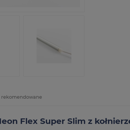
Producent:
Kod produktu:
zapytaj o produ
y rekomendowane
a ewentualnych
i
eon Flex Super Slim z kołnierz