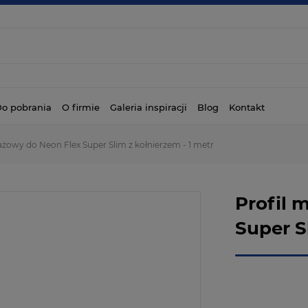
o pobrania
O firmie
Galeria inspiracji
Blog
Kontakt
ażowy do Neon Flex Super Slim z kołnierzem - 1 metr
Profil 
Super S
Dostępność:
Wysyłka w: