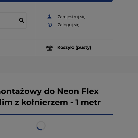
Zarejestruj się
Zaloguj się
Koszyk:
(pusty)
montażowy do Neon Flex
lim z kołnierzem - 1 metr
w magazynie
natychmiastowa realizacja