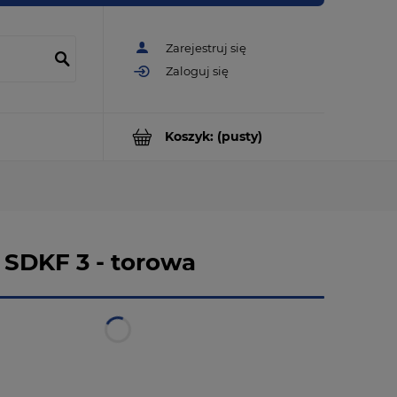
Zarejestruj się
Zaloguj się
Koszyk:
(pusty)
 SDKF 3 - torowa
w magazynie
natychmiastowa realizacja
od 14,99 zł
- DPD Pickup -
Punkt odbioru | Automat