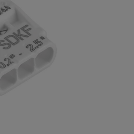
Cena
koszt
CENA BRUTTO
5,50 zł
zawiera 23.00% V
CENA NETTO:
4,47 zł
Netto