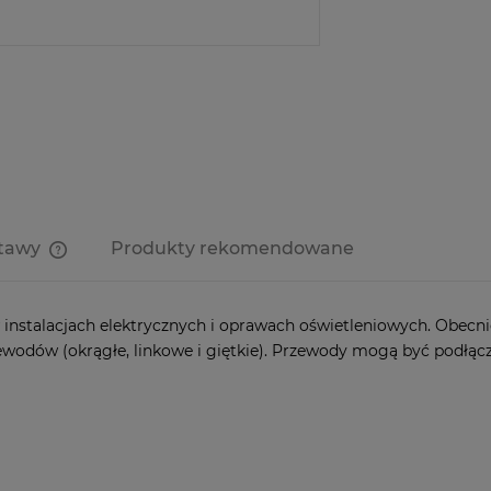
Producent:
Kod produktu:
zapytaj o produ
stawy
Produkty rekomendowane
Cena nie zawiera ewentualnych
kosztów płatności
instalacjach elektrycznych i oprawach oświetleniowych. Obecn
wodów (okrągłe, linkowe i giętkie). Przewody mogą być podłącza