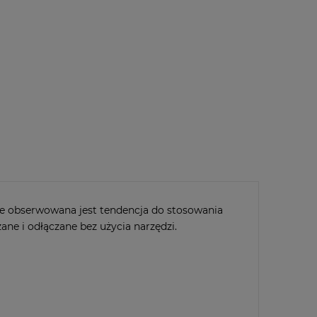
dodaj do przechowalni
-
SDKF3
kt
poleć znajomemu
ie obserwowana jest tendencja do stosowania
ne i odłączane bez użycia narzędzi.