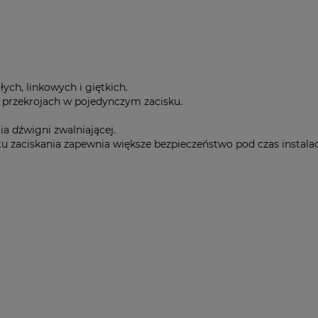
ych, linkowych i giętkich.
przekrojach w pojedynczym zacisku.
a dźwigni zwalniającej.
u zaciskania zapewnia większe bezpieczeństwo pod czas instalacj