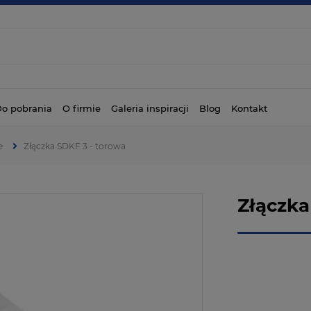
o pobrania
O firmie
Galeria inspiracji
Blog
Kontakt
e
Złączka SDKF 3 - torowa
Złączka
Dostępność:
Wysyłka w:
Dostawa: