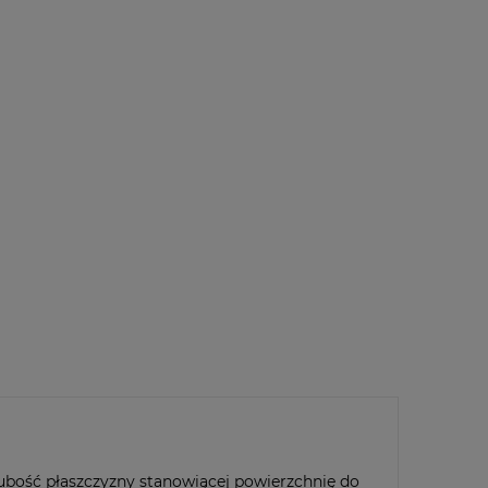
dodaj do przechowalni
Kluś
TS-LIS-SPR-GP
kt
poleć znajomemu
ubość płaszczyzny stanowiącej powierzchnię do