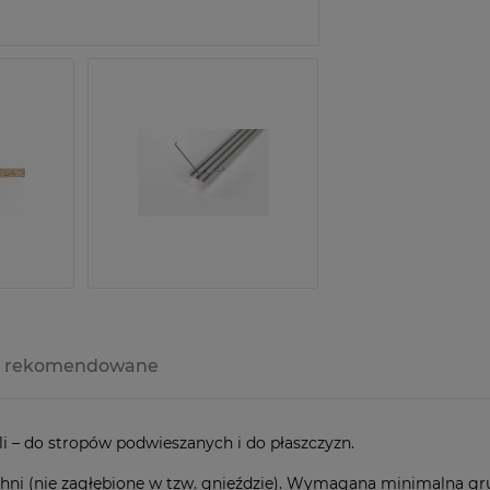
Producent:
Kod produktu:
zapytaj o produ
y rekomendowane
a ewentualnych
i
 – do stropów podwieszanych i do płaszczyzn.
chni (nie zagłębione w tzw. gnieździe). Wymagana minimalna gr