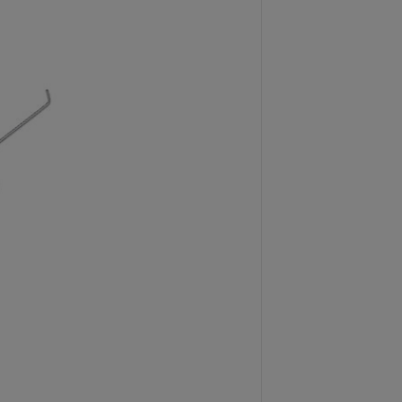
Cena
koszt
CENA BRUTTO
5,00 zł
zawiera 23.00% V
CENA NETTO:
4,07 zł
Netto