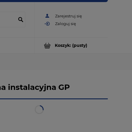
Zarejestruj się
Zaloguj się
Koszyk:
(pusty)
a instalacyjna GP
w magazynie
natychmiastowa realizacja
od 14,99 zł
- DPD Pickup -
Punkt odbioru | Automat