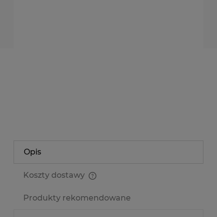
dodaję do koszyka
*
- Pole wymagane
dodaj do przechowalni
Producent:
NEONICA POLAND
Kod produktu:
TS-LIS-ALU-N2212-1M
zapytaj o produkt
poleć znajomemu
Opis
Koszty dostawy
Cena nie zawiera ewentualnych kosztów płatności
Produkty rekomendowane