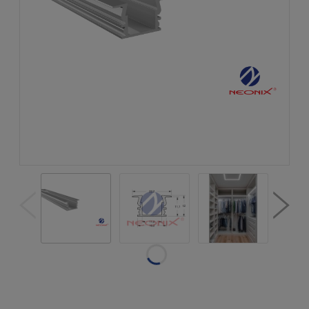
Dostępność:
w magazynie
Wysyłka w:
natychmiastowa
realizacja
Dostawa:
od 19,50 zł
- Gabaryt -