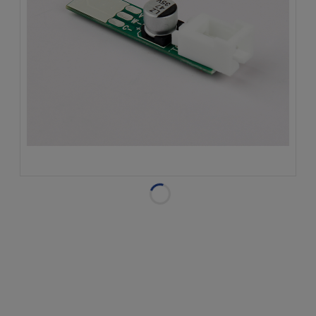
Dostępność:
w magazynie
Wysyłka w:
natychmiastowa
realizacja
Dostawa:
od 14,99 zł
- DPD Pickup -
Punkt odbioru | Automat
paczkowy
sprawdź formy dostawy
Cena nie zawiera ewentualnych kosztów płatności