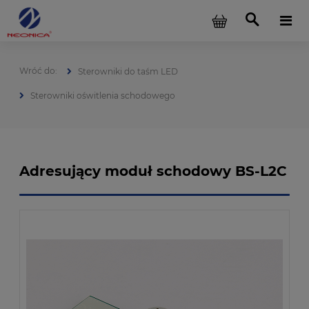
Sterowniki do taśm LED
Sterowniki oświtlenia schodowego
Adresujący moduł schodowy BS-L2C