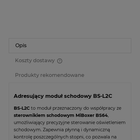
zapytaj o produkt
poleć znajomemu
Opis
Koszty dostawy
Cena nie zawiera ewentualnych kosztów płatności
Produkty rekomendowane
Adresujący moduł schodowy BS-L2C
BS-L2C
to moduł przeznaczony do współpracy ze
sterownikiem schodowym MiBoxer BS64
,
umożliwiający precyzyjne sterowanie oświetleniem
schodowym. Zapewnia płynną i dynamiczną
kontrolę poszczególnych stopni, co pozwala na