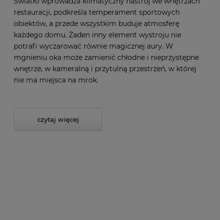
Światło wprowadza klimatyczny nastrój we wnętrzach
restauracji, podkreśla temperament sportowych
obiektów, a przede wszystkim buduje atmosferę
każdego domu. Żaden inny element wystroju nie
potrafi wyczarować równie magicznej aury. W
mgnieniu oka może zamienić chłodne i nieprzystępne
wnętrze, w kameralną i przytulną przestrzeń, w której
nie ma miejsca na mrok.
czytaj więcej