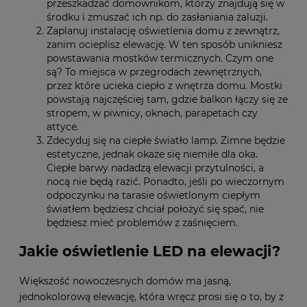
przeszkadzać domownikom, którzy znajdują się w
środku i zmuszać ich np. do zasłaniania żaluzji.
Zaplanuj instalację oświetlenia domu z zewnątrz,
zanim ocieplisz elewację. W ten sposób unikniesz
powstawania mostków termicznych. Czym one
są? To miejsca w przegrodach zewnętrznych,
przez które ucieka ciepło z wnętrza domu. Mostki
powstają najczęściej tam, gdzie balkon łączy się ze
stropem, w piwnicy, oknach, parapetach czy
attyce.
Zdecyduj się na ciepłe światło lamp. Zimne będzie
estetyczne, jednak okaże się niemiłe dla oka.
Ciepłe barwy nadadzą elewacji przytulności, a
nocą nie będą razić. Ponadto, jeśli po wieczornym
odpoczynku na tarasie oświetlonym ciepłym
światłem będziesz chciał położyć się spać, nie
będziesz mieć problemów z zaśnięciem.
Jakie oświetlenie LED na elewacji?
Większość nowoczesnych domów ma jasną,
jednokolorową elewację, która wręcz prosi się o to, by z