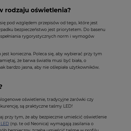
w rodzaju oświetlenia?
się pod względem przepisów od tego, które jest
ypadku bezpieczeństwo jest priorytetem. Do basenu
z spełniania rygorystycznych norm i wymogów
est konieczna. Poleca się, aby wybierać przy tym
miętaj, że barwa światła musi być biała, o
k bardzo jasna, aby nie oślepiała użytkowników.
?
logenowe oświetlenie, tradycyjne żarówki czy
kurencję, są praktyczne taśmy LED!
j przy tym, że aby bezpiecznie umieścić oświetlenie
 LED
(np. te od Neonica) wymagają zasilania o
osób bezpieczny, trzeba umieścić taśmę w profilu