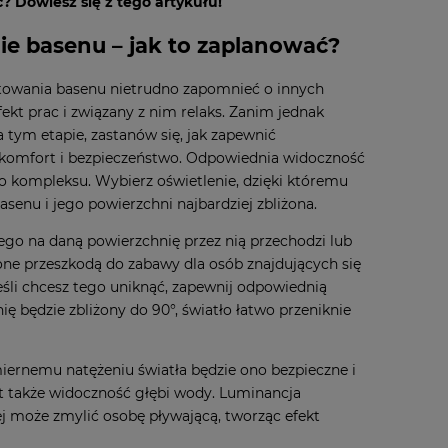
 Dowiesz się z tego artykułu!
ie basenu – jak to zaplanować?
towania basenu nietrudno zapomnieć o innych
fekt prac i związany z nim relaks. Zanim jednak
na tym etapie, zastanów się, jak zapewnić
omfort i bezpieczeństwo. Odpowiednia widoczność
ego kompleksu. Wybierz oświetlenie, dzięki któremu
asenu i jego powierzchni najbardziej zbliżona.
ego na daną powierzchnię przez nią przechodzi lub
one przeszkodą do zabawy dla osób znajdujących się
śli chcesz tego uniknąć, zapewnij odpowiednią
ię będzie zbliżony do 90°, światło łatwo przeniknie
omiernemu natężeniu światła będzie ono bezpieczne i
st także widoczność głębi wody. Luminancja
ej może zmylić osobę pływającą, tworząc efekt