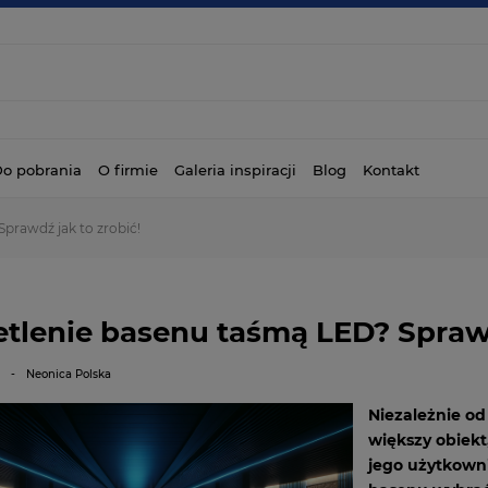
o pobrania
O firmie
Galeria inspiracji
Blog
Kontakt
prawdź jak to zrobić!
tlenie basenu taśmą LED? Sprawd
2
-
Neonica Polska
Niezależnie od
większy obiekt
jego użytkowni