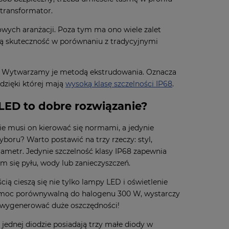
transformator.
wych aranżacji. Poza tym ma ono wiele zalet
ższą skuteczność w porównaniu z tradycyjnymi
. Wytwarzamy je metodą ekstrudowania. Oznacza
dzięki której mają
wysoką klasę szczelności IP68
.
LED to dobre rozwiązanie?
ie musi on kierować się normami, a jedynie
ru? Warto postawić na trzy rzeczy: styl,
rametr. Jedynie szczelność klasy IP68 zapewnia
m się pyłu, wody lub zanieczyszczeń.
ą cieszą się nie tylko lampy LED i oświetlenie
ć moc porównywalną do halogenu 300 W, wystarczy
i wygenerować duże oszczędności!
 jednej diodzie posiadają trzy małe diody w