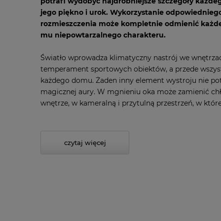
potrafi wydobyć najdrobniejsze szczegóły każdeg
jego piękno i urok. Wykorzystanie odpowiednieg
rozmieszczenia może kompletnie odmienić każde
mu niepowtarzalnego charakteru.
Światło wprowadza klimatyczny nastrój we wnętrzach
temperament sportowych obiektów, a przede wszys
każdego domu. Żaden inny element wystroju nie po
magicznej aury. W mgnieniu oka może zamienić chł
wnętrze, w kameralną i przytulną przestrzeń, w któr
czytaj więcej