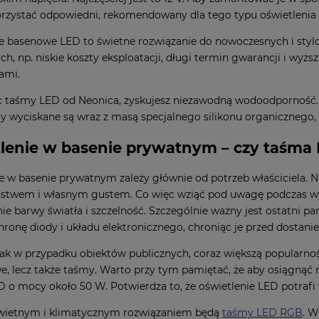
rzystać odpowiedni, rekomendowany dla tego typu oświetlenia 
e basenowe LED to świetne rozwiązanie do nowoczesnych i stylo
ch, np. niskie koszty eksploatacji, długi termin gwarancji i wy
ami.
c taśmy LED od Neonica, zyskujesz niezawodną wodoodporność
my wyciskane są wraz z masą specjalnego silikonu organicznego, 
lenie w basenie prywatnym
–
czy taśma 
e w basenie prywatnym zależy głównie od potrzeb właściciela. N
stwem i własnym gustem. Co więc wziąć pod uwagę podczas wybo
e barwy światła i szczelność. Szczególnie ważny jest ostatni pa
ronę diody i układu elektronicznego, chroniąc je przed dostanie
ak w przypadku obiektów publicznych, coraz większą popularności
, lecz także taśmy. Warto przy tym pamiętać, że aby osiągną
 o mocy około 50 W. Potwierdza to, że oświetlenie LED potraf
wietnym i klimatycznym rozwiązaniem będą
taśmy LED RGB
. W