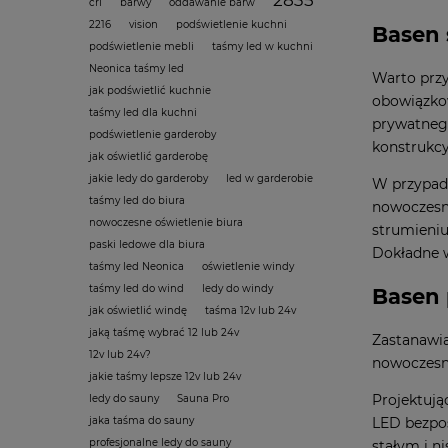
cri
barwy
oddawanie barw
2216
vision
podświetlenie kuchni
Basen 
podświetlenie mebli
taśmy led w kuchni
Neonica taśmy led
Warto przy
jak podświetlić kuchnie
obowiązkow
taśmy led dla kuchni
prywatneg
podświetlenie garderoby
konstrukcy
jak oświetlić garderobę
jakie ledy do garderoby
led w garderobie
W przypadk
taśmy led do biura
nowoczesne
nowoczesne oświetlenie biura
strumieniu
paski ledowe dla biura
Dokładne w
taśmy led Neonica
oświetlenie windy
taśmy led do wind
ledy do windy
Basen 
jak oświetlić windę
taśma 12v lub 24v
jaką taśmę wybrać 12 lub 24v
Zastanawia
12v lub 24v?
nowoczesne
jakie taśmy lepsze 12v lub 24v
Projektują
ledy do sauny
Sauna Pro
LED bezpoś
jaka taśma do sauny
profesjonalne ledy do sauny
stałym i n