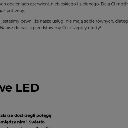
ch odcieniach czerwieni, niebieskiego i zielonego. Dają Ci możl
ądź potrzeby.
jesteśmy pewni, że nasze usługi nie mają sobie równych, dlate
 Napisz do nas, a przedstawimy Ci szczegóły oferty!
owe LED
larze dostrzegli potęgę
omiędzy nimi. Światło