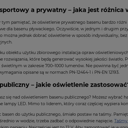
sportowy a prywatny – jaka jest różnica 
 tym pamiętać, że oświetlenie prywatnego basenu bardzo różni 
e dla basenu pływackiego. Oczywiście, w jednym i drugim prz
o można jednak dobrać oświetlenie w sposób indywidualny, be
jnych.
u obiektu użytku zbiorowego instalacja opraw oświetleniowych j
 rozwiązania, które będą generować wysokiej jakości światło. Pa
 świetlnym w zakresie 700–1000 lumenów. Nie powinna być jedna
ymagania opisane są w normach PN-12464-1 i PN-EN 12193.
publiczny – jakie oświetlenie zastosować
sz się nad oświetleniem basenu publicznego? Możesz wybrać ha
 lampy LED. Mimo to liderem, który coraz częściej wypiera kon
c basen do użytku publicznego, śmiało postaw na taśmy. Pamięta
rednio w wodzie, trzeba zadbać o odpowiednie napięcie.
Taśmy
iskim napięciu. Najczęściej jest to 12 V. Aby zamontować je w sp