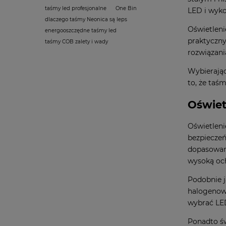
taśmy led profesjonalne
One Bin
LED i wyko
dlaczego taśmy Neonica są leps
Oświetleni
energooszczędne taśmy led
praktyczny
taśmy COB zalety i wady
rozwiązani
Wybierają
to, że taś
Oświet
Oświetleni
bezpieczeń
dopasowani
wysoką och
Podobnie j
halogenowe
wybrać LED
Ponadto ś