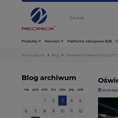
Produkty
Nowości
Platforma zakupowa B2B
D
Strona główna
Blog
Oświetlenie basenu taśmą LED? S
Blog archiwum
Oświe
nie
pon
wto
śro
czw
pią
sob
03-03-202
1
2
3
4
5
6
7
8
9
10
11
12