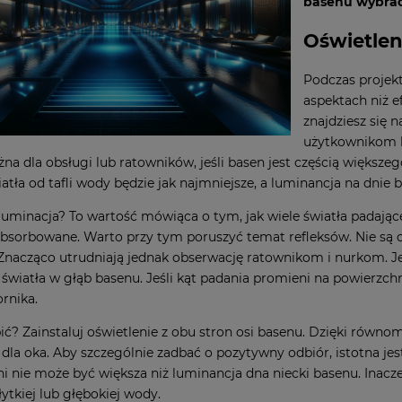
basenu wybrać?
Oświetlen
Podczas projek
aspektach niż e
znajdziesz się 
użytkownikom k
ażna dla obsługi lub ratowników, jeśli basen jest częścią większ
atła od tafli wody będzie jak najmniejsze, a luminancja na dnie b
luminacja? To wartość mówiąca o tym, jak wiele światła padając
absorbowane. Warto przy tym poruszyć temat refleksów. Nie są 
Znacząco utrudniają jednak obserwację ratownikom i nurkom. Je
 światła w głąb basenu. Jeśli kąt padania promieni na powierzchn
ornika.
bić? Zainstaluj oświetlenie z obu stron osi basenu. Dzięki równ
dla oka. Aby szczególnie zadbać o pozytywny odbiór, istotna je
i nie może być większa niż luminancja dna niecki basenu. Inacz
ytkiej lub głębokiej wody.