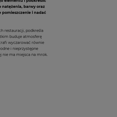
o elementu i podkreślić
o natężenia, barwy oraz
 pomieszczenie i nadać
 restauracji, podkreśla
tkim buduje atmosferę
trafi wyczarować równie
odne i nieprzystępne
ej nie ma miejsca na mrok.