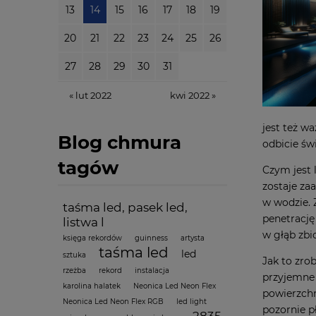
13
14
15
16
17
18
19
20
21
22
23
24
25
26
27
28
29
30
31
« lut 2022
kwi 2022 »
jest też w
Blog chmura
odbicie świ
tagów
Czym jest 
zostaje za
w wodzie. 
taśma led, pasek led,
penetrację
listwa l
w głąb zbi
księga rekordów
guinness
artysta
taśma led
led
sztuka
Jak to zro
rzeżba
rekord
instalacja
przyjemne 
karolina halatek
Neonica Led Neon Flex
powierzchn
Neonica Led Neon Flex RGB
led light
pozornie pł
2835