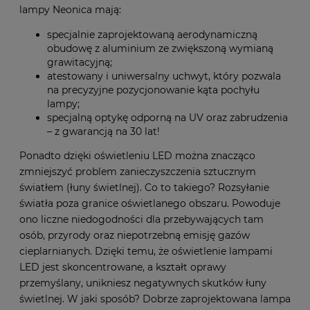
lampy Neonica mają:
specjalnie zaprojektowaną aerodynamiczną
obudowę z aluminium ze zwiększoną wymianą
grawitacyjną;
atestowany i uniwersalny uchwyt, który pozwala
na precyzyjne pozycjonowanie kąta pochyłu
lampy;
specjalną optykę odporną na UV oraz zabrudzenia
– z gwarancją na 30 lat!
Ponadto dzięki oświetleniu LED można znacząco
zmniejszyć problem zanieczyszczenia sztucznym
światłem (łuny świetlnej). Co to takiego? Rozsyłanie
światła poza granice oświetlanego obszaru. Powoduje
ono liczne niedogodności dla przebywających tam
osób, przyrody oraz niepotrzebną emisję gazów
cieplarnianych. Dzięki temu, że oświetlenie lampami
LED jest skoncentrowane, a kształt oprawy
przemyślany, unikniesz negatywnych skutków łuny
świetlnej. W jaki sposób? Dobrze zaprojektowana lampa