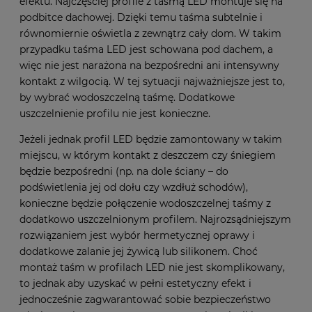
efektu. Najczęściej profile z taśmą LED montuje się na
podbitce dachowej. Dzięki temu taśma subtelnie i
równomiernie oświetla z zewnątrz cały dom. W takim
przypadku taśma LED jest schowana pod dachem, a
więc nie jest narażona na bezpośredni ani intensywny
kontakt z wilgocią. W tej sytuacji najważniejsze jest to,
by wybrać wodoszczelną taśmę. Dodatkowe
uszczelnienie profilu nie jest konieczne.
Jeżeli jednak profil LED będzie zamontowany w takim
miejscu, w którym kontakt z deszczem czy śniegiem
będzie bezpośredni (np. na dole ściany – do
podświetlenia jej od dołu czy wzdłuż schodów),
konieczne będzie połączenie wodoszczelnej taśmy z
dodatkowo uszczelnionym profilem. Najrozsądniejszym
rozwiązaniem jest wybór hermetycznej oprawy i
dodatkowe zalanie jej żywicą lub silikonem. Choć
montaż taśm w profilach LED nie jest skomplikowany,
to jednak aby uzyskać w pełni estetyczny efekt i
jednocześnie zagwarantować sobie bezpieczeństwo