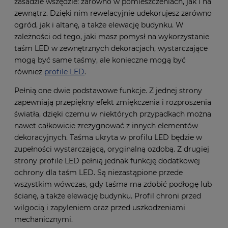
zasadzie wszędzie: zarówno w pomieszczeniach, jak i na
zewnątrz. Dzięki nim rewelacyjnie udekorujesz zarówno
ogród, jak i altanę, a także elewację budynku. W
zależności od tego, jaki masz pomysł na wykorzystanie
taśm LED w zewnętrznych dekoracjach, wystarczające
mogą być same taśmy, ale konieczne mogą być
również
profile LED
.
Pełnią one dwie podstawowe funkcje. Z jednej strony
zapewniają przepiękny efekt zmiękczenia i rozproszenia
światła, dzięki czemu w niektórych przypadkach można
nawet całkowicie zrezygnować z innych elementów
dekoracyjnych. Taśma ukryta w profilu LED będzie w
zupełności wystarczającą, oryginalną ozdobą. Z drugiej
strony profile LED pełnią jednak funkcję dodatkowej
ochrony dla taśm LED. Są niezastąpione przede
wszystkim wówczas, gdy taśma ma zdobić podłogę lub
ścianę, a także elewację budynku. Profil chroni przed
wilgocią i zapyleniem oraz przed uszkodzeniami
mechanicznymi.