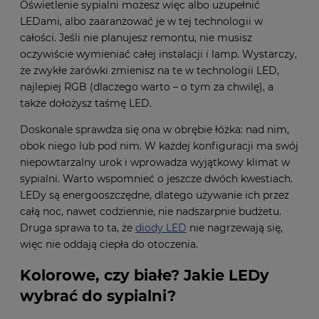
Oświetlenie sypialni możesz więc albo uzupełnić
LEDami, albo zaaranżować je w tej technologii w
całości. Jeśli nie planujesz remontu, nie musisz
oczywiście wymieniać całej instalacji i lamp. Wystarczy,
że zwykłe żarówki zmienisz na te w technologii LED,
najlepiej RGB (dlaczego warto – o tym za chwilę), a
także dołożysz taśmę LED.
Doskonale sprawdza się ona w obrębie łóżka: nad nim,
obok niego lub pod nim. W każdej konfiguracji ma swój
niepowtarzalny urok i wprowadza wyjątkowy klimat w
sypialni. Warto wspomnieć o jeszcze dwóch kwestiach.
LEDy są energooszczędne, dlatego używanie ich przez
całą noc, nawet codziennie, nie nadszarpnie budżetu.
Druga sprawa to ta, że
diody LED
nie nagrzewają się,
więc nie oddają ciepła do otoczenia.
Kolorowe, czy białe? Jakie LEDy
wybrać do sypialni?