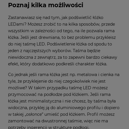
Poznaj kilka możliwości
Zastanawiasz się nad tym, jak podświetlić łóżko
LEDami? Możesz zrobić to na kilka sposobów, przede
wszystkim w zależności od tego, na ile pozwala rama
łóżka. Jeśli jest drewniana, to bez problemu przykleisz
do niej taśmę LED. Podświetlenie łóżka od spodu to
jeden z najczęstszych wyborów. Taśma będzie
niewidoczna z zewnątrz, za to zapewni bardzo ciekawy
efekt, który dodatkowo podkreśli charakter łóżka.
Co jednak jeśli rama łóżka jest np. metalowa i cienka na
tyle, że przyklejenie do niej czegokolwiek nie jest
możliwe? W takim przypadku taśmę LED możesz
przymocować na podłodze pod łóżkiem. Jeśli rama
łóżka jest minimalistyczna i nie chcesz, by taśma była
widoczna, przyklej ją do aluminiowego profilu i dopiero
w takiej „osłonce” umieść pod łóżkiem. Profil możesz
zamontować na dwustronnej taśmie, więc nie ma
potrzeby ingerencji w strukturę podłogi.