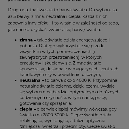
Druga istotna kwestia to barwa światła. Do wyboru są
aż 3 barwy: zimna, neutralna i ciepła. Każda z nich
zapewnia inny efekt – i to właśnie w zależności od tego,
jaki chcesz uzyskać, wybiera się barwę światła:
zimna –
takie światło działa energetyzująco i
pobudza. Dlatego wykorzystuje się przede
wszystkim w tych pomieszczeniach (i
zewnętrznych przestrzeniach), w których
pracujemy i skupiamy się. Zimne światło
sprawdza się doskonale w magazynach, centrach
handlowych czy w oświetleniu ulicznym;
neutralna –
to barwa około 4000 K. Przypomina
naturalne światło dzienne, dzięki czemu wydaje
się wyborem najbardziej optymalnym do różnych
codziennych czynności: w tym nauki, pracy,
gotowania czy sprzątania;
ciepła –
o barwie ciepłej mówimy wówczas, gdy
światło ma 2800-3000 K. Ciepłe światło działa
relaksująco, wyciszająco, a także optycznie
“zmiękcza” wnętrza i przedmioty. Ciepłe światło