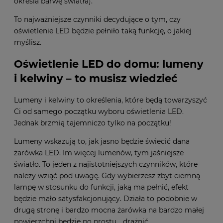
określa barwę światła).
To najważniejsze czynniki decydujące o tym, czy
oświetlenie LED będzie pełniło taką funkcję, o jakiej
myślisz.
Oświetlenie LED do domu: lumeny
i kelwiny – to musisz wiedzieć
Lumeny i kelwiny to określenia, które będą towarzyszyć
Ci od samego początku wyboru oświetlenia LED.
Jednak brzmią tajemniczo tylko na początku!
Lumeny wskazują to, jak jasno będzie świecić dana
żarówka LED. Im więcej lumenów, tym jaśniejsze
światło. To jeden z najistotniejszych czynników, które
należy wziąć pod uwagę. Gdy wybierzesz zbyt ciemną
lampę w stosunku do funkcji, jaką ma pełnić, efekt
będzie mało satysfakcjonujący. Działa to podobnie w
drugą stronę i bardzo mocna żarówka na bardzo małej
powierzchni będzie po prostu… drażnić.