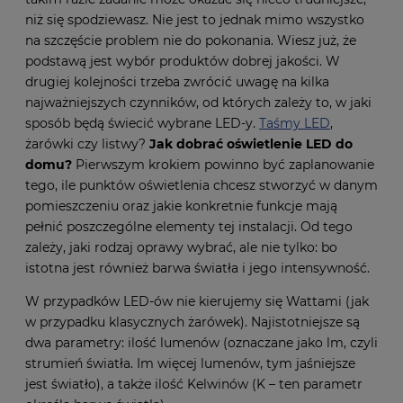
niż się spodziewasz. Nie jest to jednak mimo wszystko
na szczęście problem nie do pokonania. Wiesz już, że
podstawą jest wybór produktów dobrej jakości. W
drugiej kolejności trzeba zwrócić uwagę na kilka
najważniejszych czynników, od których zależy to, w jaki
sposób będą świecić wybrane LED-y.
Taśmy LED
,
żarówki czy listwy?
Jak dobrać oświetlenie LED do
domu?
Pierwszym krokiem powinno być zaplanowanie
tego, ile punktów oświetlenia chcesz stworzyć w danym
pomieszczeniu oraz jakie konkretnie funkcje mają
pełnić poszczególne elementy tej instalacji. Od tego
zależy, jaki rodzaj oprawy wybrać, ale nie tylko: bo
istotna jest również barwa światła i jego intensywność.
W przypadków LED-ów nie kierujemy się Wattami (jak
w przypadku klasycznych żarówek). Najistotniejsze są
dwa parametry: ilość lumenów (oznaczane jako lm, czyli
strumień światła. Im więcej lumenów, tym jaśniejsze
jest światło), a także ilość Kelwinów (K – ten parametr