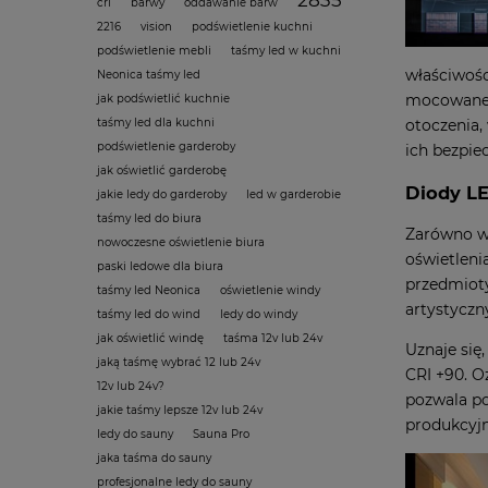
cri
barwy
oddawanie barw
2216
vision
podświetlenie kuchni
podświetlenie mebli
taśmy led w kuchni
właściwośc
Neonica taśmy led
mocowane 
jak podświetlić kuchnie
otoczenia,
taśmy led dla kuchni
podświetlenie garderoby
ich bezpie
jak oświetlić garderobę
Diody LE
jakie ledy do garderoby
led w garderobie
taśmy led do biura
Zarówno w 
nowoczesne oświetlenie biura
oświetleni
paski ledowe dla biura
przedmioty
taśmy led Neonica
oświetlenie windy
artystyczny
taśmy led do wind
ledy do windy
jak oświetlić windę
taśma 12v lub 24v
Uznaje się
jaką taśmę wybrać 12 lub 24v
CRI +90. O
12v lub 24v?
pozwala po
jakie taśmy lepsze 12v lub 24v
produkcyjn
ledy do sauny
Sauna Pro
jaka taśma do sauny
profesjonalne ledy do sauny