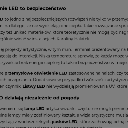
nie LED to bezpieczeństwo
ED
to jedno z najbezpieczniejszych rozwiązań nie tylko w przemyśl
.in. dlatego, że nie wydzielają one ciepła. Takie rozwiązanie spr
 czy też unikać materiałów, które teoretycznie nie mogą być nagr
ególnie widać w instalacjach Karoliny Halatek.
jej projekty artystyczne, w tym m.in. Terminal prezentowany na F
ęcają do interakcji. Niska temperatura sprawia, że każdy może w
 Oczywiście brak energii cieplnej to także bezpieczeństwo w miejs
ne
przemysłowe oświetlenie LED
zastosowane na halach, czy t
 ich przegrzania. Dodatkowo w przypadku twórczości artystycz
den czynnik.
Listwy LED
nie wydzielają promieniowania UV, które
D działają niezależnie od pogody
awieniem się
lamp LED
artyści wizualni często nie mogli prezen
ne lampy miały zdefiniowany kształt, a wizja artystyczna musi
zystają z wodoszczelnych
pasków LED
, które zachowują pełną e