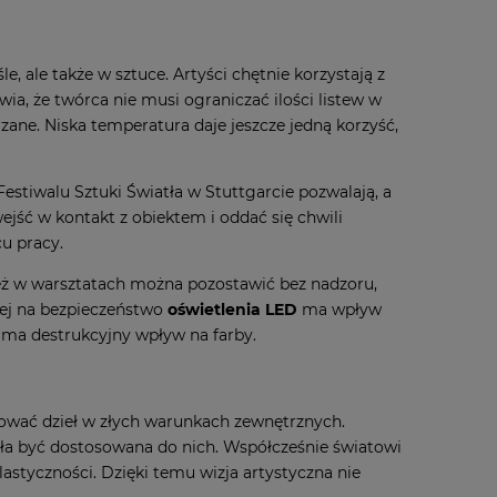
e, ale także w sztuce. Artyści chętnie korzystają z
awia, że twórca nie musi ograniczać ilości listew w
zane. Niska temperatura daje jeszcze jedną korzyść,
estiwalu Sztuki Światła w Stuttgarcie pozwalają, a
ejść w kontakt z obiektem i oddać się chwili
cu pracy.
eż w warsztatach można pozostawić bez nadzoru,
nej na bezpieczeństwo
oświetlenia LED
ma wpływ
 ma destrukcyjny wpływ na farby.
tować dzieł w złych warunkach zewnętrznych.
ała być dostosowana do nich. Współcześnie światowi
lastyczności. Dzięki temu wizja artystyczna nie