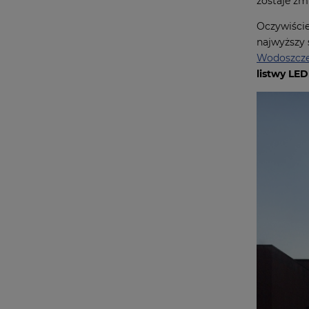
zostaje zm
Oczywiście
najwyższy 
Wodoszcze
listwy LE