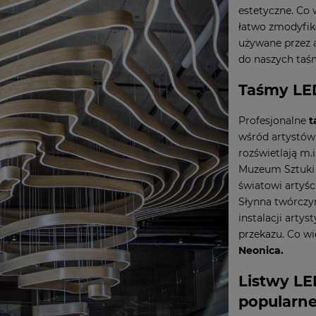
estetyczne. Co 
łatwo zmodyfik
używane przez 
do naszych taś
Taśmy LED
Profesjonalne
t
wśród artystów 
rozświetlają m.
Muzeum Sztuki 
światowi artyśc
Słynna twórczyn
instalacji arty
przekazu. Co w
Neonica.
Listwy LE
popularn