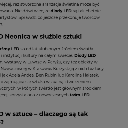
więcej, raz stworzona aranżacja świetlna może być
owana. Nie dziwi więc, że
diody LED
są tak chętnie
artystów. Sprawdź, co jeszcze przekonuje twórców
m.
 Neonica w służbie sztuki
aśmy LED
są od lat ulubionym źródłem światła
i instytucji kultury na całym świecie.
Diody LED
in. wystawy w Luwrze w Paryżu, czy też obiekty w
Nowoczesnej w Krakowie. Korzystają z nich też tacy
i jak Adela Andea, Ben Rubin lub Karolina Hałatek.
i zajmująca się sztuką wizualną i tworzeniem
stycznych, w których światło jest głównym środkiem
ięcej, korzysta ona z nowoczesnych
taśm LED
D w sztuce – dlaczego są tak
e?