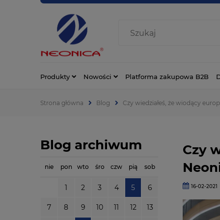
Produkty
Nowości
Platforma zakupowa B2B
D
Strona główna
Blog
Czy wiedziałeś, że wiodący europ
Blog archiwum
Czy w
Neon
nie
pon
wto
śro
czw
pią
sob
1
2
3
4
5
6
16-02-2021
7
8
9
10
11
12
13