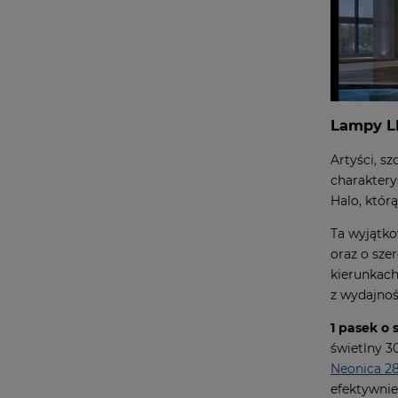
Lampy LE
Artyści, s
charaktery
Halo, któr
Ta wyjątko
oraz o sze
kierunkach
z wydajno
1 pasek o 
świetlny 3
Neonica 28
efektywnie