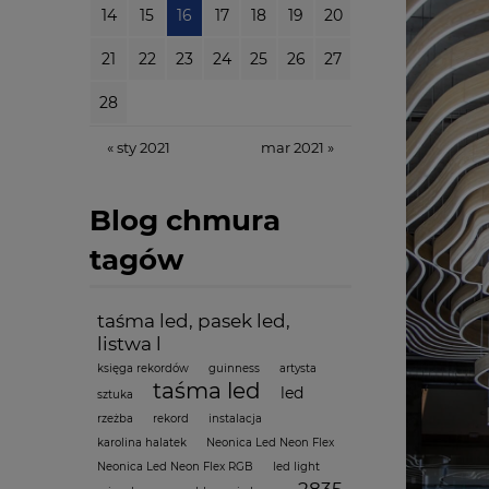
14
15
16
17
18
19
20
21
22
23
24
25
26
27
28
« sty 2021
mar 2021 »
Blog chmura
tagów
taśma led, pasek led,
listwa l
księga rekordów
guinness
artysta
taśma led
led
sztuka
rzeżba
rekord
instalacja
karolina halatek
Neonica Led Neon Flex
Neonica Led Neon Flex RGB
led light
2835