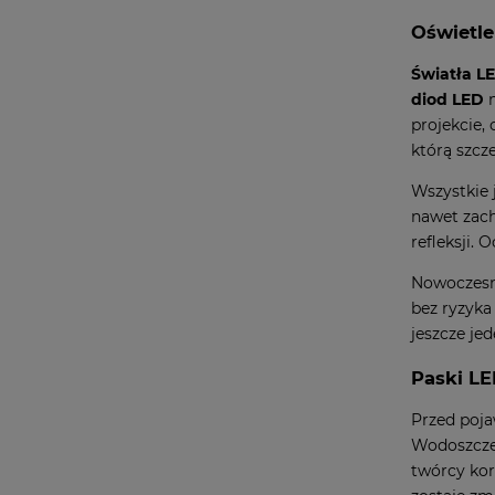
Oświetle
Światła L
diod LED
m
projekcie,
którą szcz
Wszystkie 
nawet zach
refleksji.
Nowoczes
bez ryzyka
jeszcze je
Paski LE
Przed poj
Wodoszczel
twórcy kor