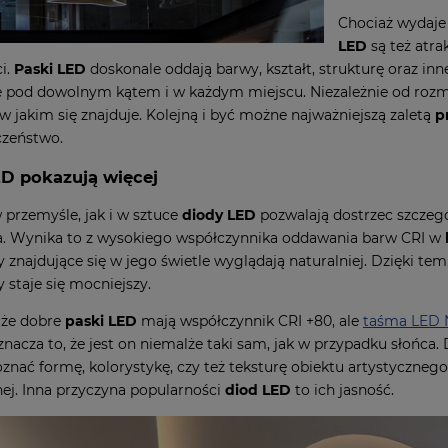
Chociaż wydaje 
LED
są też atr
i.
Paski LED
doskonale oddają barwy, kształt, strukturę oraz i
pod dowolnym kątem i w każdym miejscu. Niezależnie od rozmi
 w jakim się znajduje. Kolejną i być możne najważniejszą zaletą
p
czeństwo.
D pokazują więcej
przemyśle, jak i w sztuce
diody LED
pozwalają dostrzec szczegó
a. Wynika to z wysokiego współczynnika oddawania barw CRI w
 znajdujące się w jego świetle wyglądają naturalniej. Dzięki te
 staje się mocniejszy.
, że dobre
paski LED
mają współczynnik CRI +80, ale
taśma LED 
znacza to, że jest on niemalże taki sam, jak w przypadku słońca
znać formę, kolorystykę, czy też teksturę obiektu artystyczneg
ej. Inna przyczyna popularności
diod LED
to ich jasność.