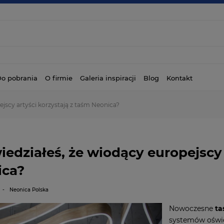
o pobrania
O firmie
Galeria inspiracji
Blog
Kontakt
ejscy artyści korzystają z taśm Neonica?
iedziałeś, że wiodący europejscy 
ica?
-
Neonica Polska
Nowoczesne
t
systemów oświet