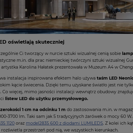
D oświetlają skuteczniej
zczególnie Ci tworzący w nurcie sztuki wizualnej cenią sobie
lamp
styczne m.in. dla prac niemieckiej twórczyni sztuki wizualnej Gu
ą artystka Karolina Hałatek prezentowała w Muzeum A4 w Chen
wa instalacja inspirowana efektem halo używa
taśm LED Neoni
rokim kącie świecenia. Dzięki temu uzyskane światło jest nie tyl
. Co więcej, mimo jasności instalacji wewnątrz obudowy znajduje
ści
listew LED do użytku przemysłowego.
szerokości 1 cm na odcinku 1 m
do zastosowania m.in. w magaz
000-3700 lm. Taki sam jak 5 tradycyjnych żarówek o mocy 60 W.
35 1120
oraz
model2835
600 z diodami LUMILEDS
. Z kolei ich k
 rozświetla przestrzeń pod nią, we wszystkich kierunkach.