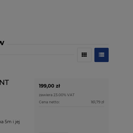
w
ENT
199,00 zł
zawiera 23.00% VAT
Cena netto:
161,79 zł
a 5m i jej