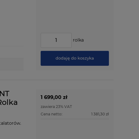
rolka
dodaję do koszyka
ENT
1 699,00 zł
Rolka
zawiera 23% VAT
Cena netto:
1 381,30 zł
talatorów.