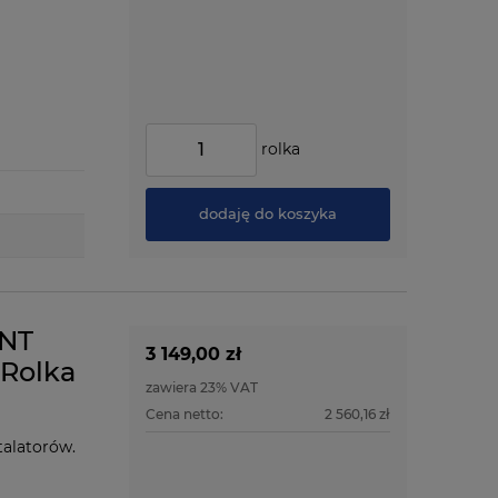
rolka
dodaję do koszyka
ENT
3 149,00 zł
 Rolka
zawiera 23% VAT
Cena netto:
2 560,16 zł
talatorów.