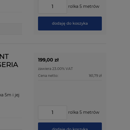
rolka 5 metrów
dodaję do koszyka
ENT
199,00 zł
SERIA
zawiera 23.00% VAT
Cena netto:
161,79 zł
a 5m i jej
rolka 5 metrów
dodaję do koszyka