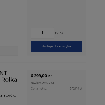
rolka
dodaję do koszyka
ENT
6 299,00 zł
 Rolka
zawiera 23% VAT
Cena netto:
5 121,14 zł
talatorów.