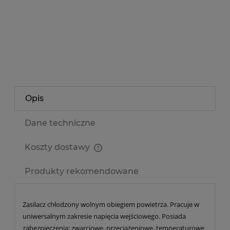
Kod produktu:
SLT-LRS-150
zapytaj o produkt
poleć znajomemu
Opis
Dane techniczne
Koszty dostawy
Cena nie zawiera ewentualnych kosztów płatności
Produkty rekomendowane
Zasilacz chłodzony wolnym obiegiem powietrza. Pracuje w
uniwersalnym zakresie napięcia wejściowego. Posiada
zabezpieczenia: zwarciowe, przeciążeniowe, temperaturowe