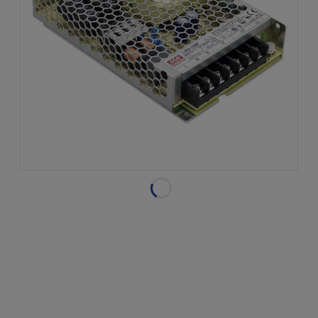
Dostępność:
w magazynie
Wysyłka w:
natychmiastowa
realizacja
Dostawa:
Darmowa
sprawdź formy dostawy
Cena nie zawiera ewentualnych kosztów płatności
CENA BRUTTO:
132,99 zł