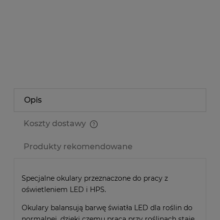
Producent:
-
Kod produktu:
GROW-GLASSES6
zapytaj o produkt
poleć znajomemu
Opis
Koszty dostawy
Cena nie zawiera ewentualnych kosztów płatności
Produkty rekomendowane
Specjalne okulary przeznaczone do pracy z
oświetleniem LED i HPS.
Okulary balansują barwę światła LED dla roślin do
normalnej, dzięki czemu praca przy roślinach staje