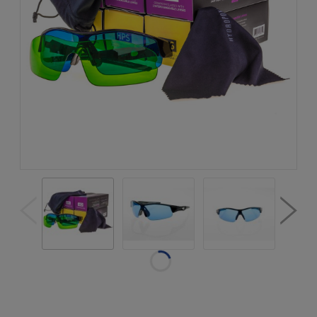
Dostępność:
w magazynie
Wysyłka w:
natychmiastowa
realizacja
Dostawa:
Darmowa